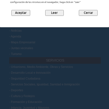
Información administrativa
configuración de las mismas en el navegador, haga click en "Leer"
Portal de Transparencia
Datos Abiertos
Participación Ciudadana
MUNICIPIO
Noticias
Agenda
Mapa Empresarial
Juntas vecinales
Turismo
SERVICIOS
Urbanismo, Medio Ambiente, Obras y Servicios
Desarrollo Local e Innovación
Seguridad Ciudadana
Servicios Sociales, Igualdad, Sanidad e Inmigración
Deportes
Cultura y Festejos
Formación y Educación
Infancia, Juventud y Mayores