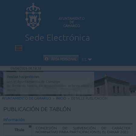
AYUNTAMIENTO
DE
CAMARGO
Sede Electrónica
INICIO
ÁREA PERSONAL
ES
09/08/2026 08:18:38
INFORMACIÓN PÚBLICA
Realiza tus gestiones
con el Ayuntamiento de Camargo
Sin limitación horaria, sin desplazamientos, de forma rápida y
CARPETA CIUDADANA
segura.
AYUNTAMIENTO DE CAMARGO
>
INICIO
>
DETALLE PUBLICACIÓN
VALIDACIÓN DE DOCUMENTOS
PUBLICACIÓN DE TABLÓN
Información
AYUDA
CONCESIÓN DE SUBVENCIÓN DE CARÁCTER
Título
NOMINATIVO PARA PARTICIPACION EL EL DAKAR 2022