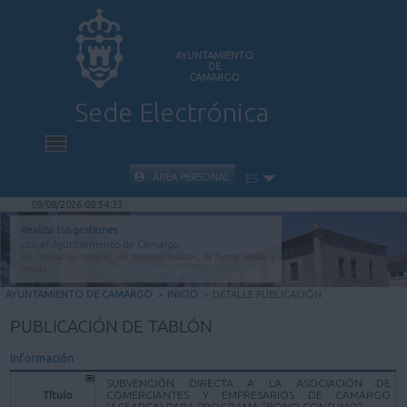
AYUNTAMIENTO
DE
CAMARGO
Sede Electrónica
INICIO
ÁREA PERSONAL
ES
09/08/2026 08:54:33
INFORMACIÓN PÚBLICA
Realiza tus gestiones
con el Ayuntamiento de Camargo
Sin limitación horaria, sin desplazamientos, de forma rápida y
CARPETA CIUDADANA
segura.
AYUNTAMIENTO DE CAMARGO
>
INICIO
>
DETALLE PUBLICACIÓN
VALIDACIÓN DE DOCUMENTOS
PUBLICACIÓN DE TABLÓN
Información
AYUDA
SUBVENCIÓN DIRECTA A LA ASOCIACIÓN DE
Título
COMERCIANTES Y EMPRESARIOS DE CAMARGO
(ACEARCA) PARA PROGRAMA "BONO CONSUMO"