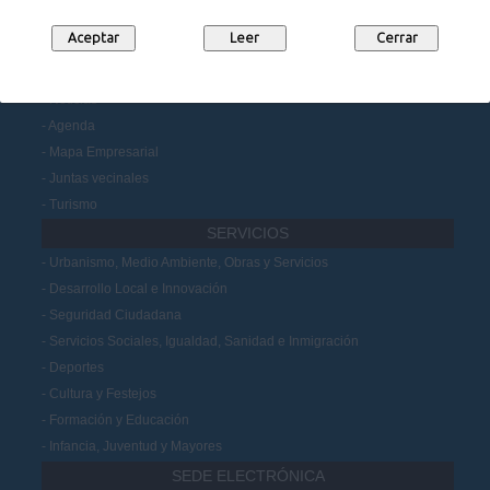
Datos Abiertos
Participación Ciudadana
MUNICIPIO
Noticias
Agenda
Mapa Empresarial
Juntas vecinales
Turismo
SERVICIOS
Urbanismo, Medio Ambiente, Obras y Servicios
Desarrollo Local e Innovación
Seguridad Ciudadana
Servicios Sociales, Igualdad, Sanidad e Inmigración
Deportes
Cultura y Festejos
Formación y Educación
Infancia, Juventud y Mayores
SEDE ELECTRÓNICA