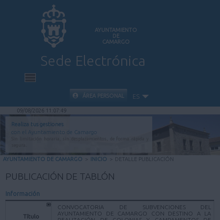
AYUNTAMIENTO
DE
CAMARGO
Sede Electrónica
INICIO
ÁREA PERSONAL
ES
09/08/2026 11:07:49
INFORMACIÓN PÚBLICA
Realiza tus gestiones
con el Ayuntamiento de Camargo
Sin limitación horaria, sin desplazamientos, de forma rápida y
CARPETA CIUDADANA
segura.
AYUNTAMIENTO DE CAMARGO
>
INICIO
>
DETALLE PUBLICACIÓN
VALIDACIÓN DE DOCUMENTOS
PUBLICACIÓN DE TABLÓN
Información
AYUDA
CONVOCATORIA DE SUBVENCIONES DEL
AYUNTAMIENTO DE CAMARGO CON DESTINO A LA
Título
REALIZACIÓN DE COLONIAS Y CAMPAMENTOS DE