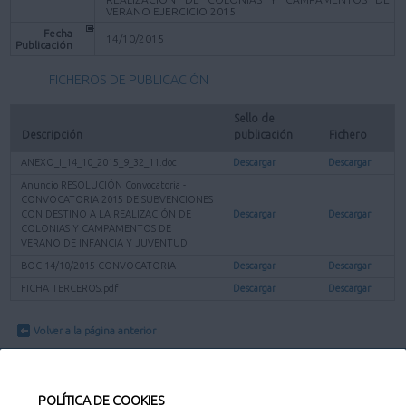
VERANO EJERCICIO 2015
Fecha
14/10/2015
Publicación
FICHEROS DE PUBLICACIÓN
Sello de 
Descripción
publicación
Fichero
ANEXO_I_14_10_2015_9_32_11.doc
Descargar
Descargar
Anuncio RESOLUCIÓN Convocatoria -
CONVOCATORIA 2015 DE SUBVENCIONES
CON DESTINO A LA REALIZACIÓN DE
Descargar
Descargar
COLONIAS Y CAMPAMENTOS DE
VERANO DE INFANCIA Y JUVENTUD
BOC 14/10/2015 CONVOCATORIA
Descargar
Descargar
FICHA TERCEROS.pdf
Descargar
Descargar
Volver a la página anterior
POLÍTICA DE COOKIES