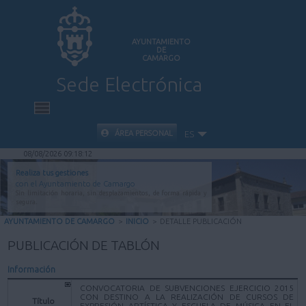
AYUNTAMIENTO
DE
CAMARGO
Sede Electrónica
INICIO
ÁREA PERSONAL
ES
08/08/2026 09:18:12
INFORMACIÓN PÚBLICA
Realiza tus gestiones
con el Ayuntamiento de Camargo
Sin limitación horaria, sin desplazamientos, de forma rápida y
CARPETA CIUDADANA
segura.
AYUNTAMIENTO DE CAMARGO
>
INICIO
>
DETALLE PUBLICACIÓN
VALIDACIÓN DE DOCUMENTOS
PUBLICACIÓN DE TABLÓN
Información
AYUDA
CONVOCATORIA DE SUBVENCIONES EJERCICIO 2015
CON DESTINO A LA REALIZACIÓN DE CURSOS DE
Título
EXPRESIÓN ARTÍSTICA Y ESCUELA DE MÚSICA EN EL