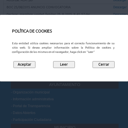
BOC 25/08/2015 ANUNCIO CONVOCATORIA
Descargar
Declarac_miembros_unidad_familiar_25_8_2015_9_41_57.doc
Descargar
Declarac_otras_ayudas_25_8_2015_9_41_57.doc
Descargar
Ficha terceros.pdf
Descargar
POLÍTICA DE COOKIES
Volver a la página anterior
Esta entidad utiliza cookies necesarias para el correcto funcionamiento de su
sitio web. Si desea ampliar información sobre la Política de cookies y
configuración de las mismas en el navegador, haga click en "Leer"
CONTACTO
AYUNTAMIENTO
Organización municipal
Información administrativa
Portal de Transparencia
Datos Abiertos
Participación Ciudadana
MUNICIPIO