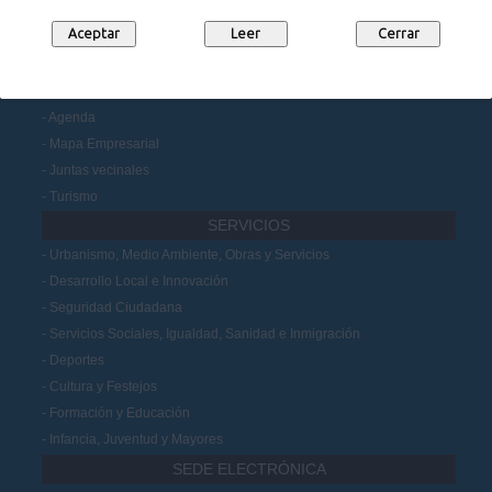
Datos Abiertos
Participación Ciudadana
MUNICIPIO
Noticias
Agenda
Mapa Empresarial
Juntas vecinales
Turismo
SERVICIOS
Urbanismo, Medio Ambiente, Obras y Servicios
Desarrollo Local e Innovación
Seguridad Ciudadana
Servicios Sociales, Igualdad, Sanidad e Inmigración
Deportes
Cultura y Festejos
Formación y Educación
Infancia, Juventud y Mayores
SEDE ELECTRÓNICA