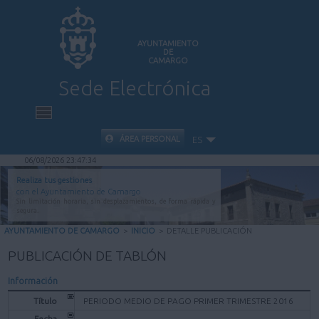
AYUNTAMIENTO
DE
CAMARGO
Sede Electrónica
INICIO
ÁREA PERSONAL
ES
06/08/2026 23:47:34
INFORMACIÓN PÚBLICA
Realiza tus gestiones
con el Ayuntamiento de Camargo
Sin limitación horaria, sin desplazamientos, de forma rápida y
CARPETA CIUDADANA
segura.
AYUNTAMIENTO DE CAMARGO
>
INICIO
>
DETALLE PUBLICACIÓN
VALIDACIÓN DE DOCUMENTOS
PUBLICACIÓN DE TABLÓN
Información
AYUDA
Título
PERIODO MEDIO DE PAGO PRIMER TRIMESTRE 2016
Fecha