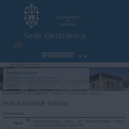
AYUNTAMIENTO
DE
CAMARGO
Sede Electrónica
INICIO
ÁREA PERSONAL
ES
06/08/2026 16:46:10
INFORMACIÓN PÚBLICA
Realiza tus gestiones
con el Ayuntamiento de Camargo
Sin limitación horaria, sin desplazamientos, de forma rápida y
CARPETA CIUDADANA
segura.
AYUNTAMIENTO DE CAMARGO
>
INICIO
>
DETALLE PUBLICACIÓN
VALIDACIÓN DE DOCUMENTOS
PUBLICACIÓN DE TABLÓN
Información
AYUDA
CONVOCATORIA 2016 DE SUBVENCIONES PARA
Título
GRUPOS DE MÚSICA Y SOLISTAS