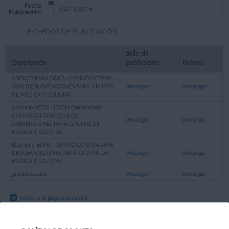
Fecha
02/11/2016
Publicación
FICHEROS DE PUBLICACIÓN
Sello de 
Descripción
publicación
Fichero
ANEXOS PARA BDNS - CONVOCATORIA
2016 DE SUBVENCIONES PARA GRUPOS
Descargar
Descargar
DE MÚSICA Y SOLISTAS
Anuncio RESOLUCIÓN Convocatoria -
CONVOCATORIA 2016 DE
Descargar
Descargar
SUBVENCIONES PARA GRUPOS DE
MÚSICA Y SOLISTAS
Base para BDNS - CONVOCATORIA 2016
DE SUBVENCIONES PARA GRUPOS DE
Descargar
Descargar
MÚSICA Y SOLISTAS
grupos musica
Descargar
Descargar
Volver a la página anterior