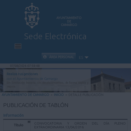
AYUNTAMIENTO
DE
CAMARGO
Sede Electrónica
INICIO
ÁREA PERSONAL
ES
07/08/2026 07:58:48
INFORMACIÓN PÚBLICA
Realiza tus gestiones
con el Ayuntamiento de Camargo
Sin limitación horaria, sin desplazamientos, de forma rápida y
CARPETA CIUDADANA
segura.
AYUNTAMIENTO DE CAMARGO
>
INICIO
>
DETALLE PUBLICACIÓN
VALIDACIÓN DE DOCUMENTOS
PUBLICACIÓN DE TABLÓN
Información
AYUDA
CONVOCATORIA Y ORDEN DEL DÍA PLENO
Título
EXTRAORDINARIA 13/04/2016