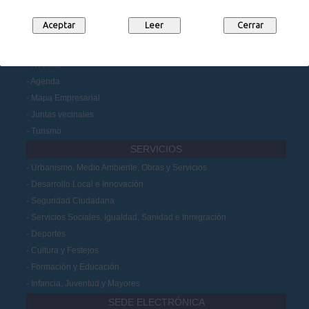
Datos Abiertos
Participación Ciudadana
MUNICIPIO
Noticias
Agenda
Mapa Empresarial
Juntas vecinales
Turismo
SERVICIOS
Urbanismo, Medio Ambiente, Obras y Servicios
Desarrollo Local e Innovación
Seguridad Ciudadana
Servicios Sociales, Igualdad, Sanidad e Inmigración
Deportes
Cultura y Festejos
Formación y Educación
Infancia, Juventud y Mayores
SEDE ELECTRÓNICA