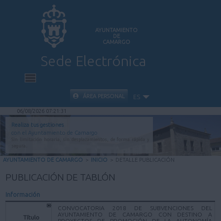
AYUNTAMIENTO
DE
CAMARGO
Sede Electrónica
INICIO
ÁREA PERSONAL
ES
06/08/2026 07:21:31
INFORMACIÓN PÚBLICA
Realiza tus gestiones
con el Ayuntamiento de Camargo
Sin limitación horaria, sin desplazamientos, de forma rápida y
CARPETA CIUDADANA
segura.
AYUNTAMIENTO DE CAMARGO
>
INICIO
>
DETALLE PUBLICACIÓN
VALIDACIÓN DE DOCUMENTOS
PUBLICACIÓN DE TABLÓN
Información
AYUDA
CONVOCATORIA 2018 DE SUBVENCIONES DEL
AYUNTAMIENTO DE CAMARGO CON DESTINO A
Título
PROYECTOS DE PROMOCIÓN DE LA AUTONOMÍA