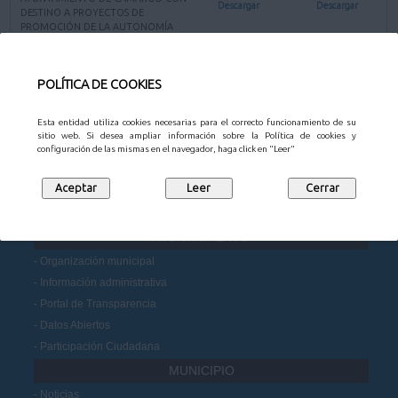
Descargar
Descargar
DESTINO A PROYECTOS DE
PROMOCIÓN DE LA AUTONOMÍA
PERSONAL
SEC003_autonomia personal
Descargar
Descargar
POLÍTICA DE COOKIES
Volver a la página anterior
Esta entidad utiliza cookies necesarias para el correcto funcionamiento de su
sitio web. Si desea ampliar información sobre la Política de cookies y
configuración de las mismas en el navegador, haga click en "Leer"
CONTACTO
AYUNTAMIENTO
Organización municipal
Información administrativa
Portal de Transparencia
Datos Abiertos
Participación Ciudadana
MUNICIPIO
Noticias