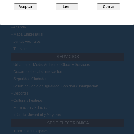
Participación Ciudadana
MUNICIPIO
Noticias
Agenda
Mapa Empresarial
Juntas vecinales
Turismo
SERVICIOS
Urbanismo, Medio Ambiente, Obras y Servicios
Desarrollo Local e Innovación
Seguridad Ciudadana
Servicios Sociales, Igualdad, Sanidad e Inmigración
Deportes
Cultura y Festejos
Formación y Educación
Infancia, Juventud y Mayores
SEDE ELECTRÓNICA
Trámites municipales