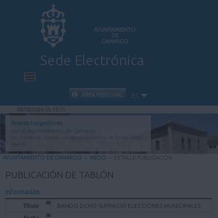
AYUNTAMIENTO
DE
CAMARGO
Sede Electrónica
INICIO
ÁREA PERSONAL
ES
08/08/2026 05:59:25
INFORMACIÓN PÚBLICA
Realiza tus gestiones
con el Ayuntamiento de Camargo
Sin limitación horaria, sin desplazamientos, de forma rápida y
CARPETA CIUDADANA
segura.
AYUNTAMIENTO DE CAMARGO
>
INICIO
>
DETALLE PUBLICACIÓN
VALIDACIÓN DE DOCUMENTOS
PUBLICACIÓN DE TABLÓN
Información
AYUDA
Título
BANDO DCHO SUFRAGIO ELECCIONES MUNICIPALES
Fecha