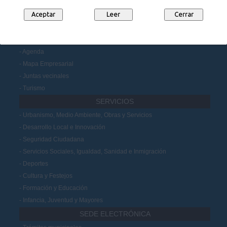
Datos Abiertos
Participación Ciudadana
MUNICIPIO
Noticias
Agenda
Mapa Empresarial
Juntas vecinales
Turismo
SERVICIOS
Urbanismo, Medio Ambiente, Obras y Servicios
Desarrollo Local e Innovación
Seguridad Ciudadana
Servicios Sociales, Igualdad, Sanidad e Inmigración
Deportes
Cultura y Festejos
Formación y Educación
Infancia, Juventud y Mayores
SEDE ELECTRÓNICA