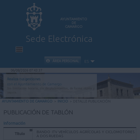
AYUNTAMIENTO
DE
CAMARGO
Sede Electrónica
INICIO
ÁREA PERSONAL
ES
06/08/2026 07:43:37
INFORMACIÓN PÚBLICA
Realiza tus gestiones
con el Ayuntamiento de Camargo
Sin limitación horaria, sin desplazamientos, de forma rápida y
CARPETA CIUDADANA
segura.
AYUNTAMIENTO DE CAMARGO
>
INICIO
>
DETALLE PUBLICACIÓN
VALIDACIÓN DE DOCUMENTOS
PUBLICACIÓN DE TABLÓN
Información
AYUDA
BANDO ITV VEHÍCULOS AGRÍCOLAS Y CICLOMOTORES
Título
A DOS RUEDAS