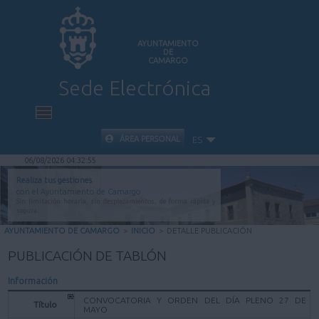
AYUNTAMIENTO
DE
CAMARGO
Sede Electrónica
INICIO
ÁREA PERSONAL
ES
06/08/2026 04:32:55
INFORMACIÓN PÚBLICA
Realiza tus gestiones
con el Ayuntamiento de Camargo
Sin limitación horaria, sin desplazamientos, de forma rápida y
CARPETA CIUDADANA
segura.
AYUNTAMIENTO DE CAMARGO
>
INICIO
>
DETALLE PUBLICACIÓN
VALIDACIÓN DE DOCUMENTOS
PUBLICACIÓN DE TABLÓN
Información
AYUDA
CONVOCATORIA Y ORDEN DEL DÍA PLENO 27 DE
Título
MAYO