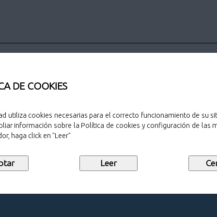
CA DE COOKIES
ad utiliza cookies necesarias para el correcto funcionamiento de su sit
Sello de public
liar información sobre la Política de cookies y configuración de las
or, haga click en "Leer"
Descargar