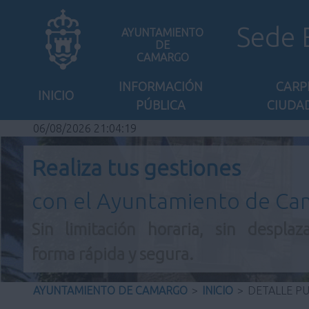
Sede 
AYUNTAMIENTO
DE
CAMARGO
INFORMACIÓN
CARP
INICIO
PÚBLICA
CIUDA
06/08/2026 21:04:19
Realiza tus gestiones
con el Ayuntamiento de C
Sin limitación horaria, sin desplaz
forma rápida y segura.
AYUNTAMIENTO DE CAMARGO
>
INICIO
>
DETALLE P