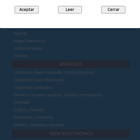
Datos Abiertos
Participación Ciudadana
MUNICIPIO
Noticias
Agenda
Mapa Empresarial
Juntas vecinales
Turismo
SERVICIOS
Urbanismo, Medio Ambiente, Obras y Servicios
Desarrollo Local e Innovación
Seguridad Ciudadana
Servicios Sociales, Igualdad, Sanidad e Inmigración
Deportes
Cultura y Festejos
Formación y Educación
Infancia, Juventud y Mayores
SEDE ELECTRÓNICA