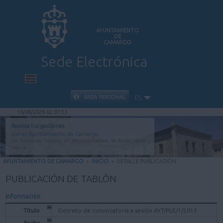
AYUNTAMIENTO
DE
CAMARGO
Sede Electrónica
INICIO
ÁREA PERSONAL
ES
10/08/2026 02:07:53
INFORMACIÓN PÚBLICA
Realiza tus gestiones
con el Ayuntamiento de Camargo
Sin limitación horaria, sin desplazamientos, de forma rápida y
CARPETA CIUDADANA
segura.
AYUNTAMIENTO DE CAMARGO
>
INICIO
>
DETALLE PUBLICACIÓN
VALIDACIÓN DE DOCUMENTOS
PUBLICACIÓN DE TABLÓN
Información
AYUDA
Título
Decreto de convocatoria a sesión AYT/PLE/1/2013
Fecha