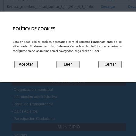
Declarac_miembros_unidad_familiar_3_11_2014_9_3_14.doc
Descargar
Desc
Declarac_otras_ayudas_3_11_2014_9_3_15.doc
Descargar
Desc
Ficha Tercero-con IBAN PAGOS.pdf
Descargar
Desc
POLÍTICA DE COOKIES
Volver a la página anterior
Esta entidad utiliza cookies necesarias para el correcto funcionamiento de su
sitio web. Si desea ampliar información sobre la Política de cookies y
configuración de las mismas en el navegador, haga click en "Leer"
CONTACTO
AYUNTAMIENTO
Organización municipal
Información administrativa
Portal de Transparencia
Datos Abiertos
Participación Ciudadana
MUNICIPIO
Noticias