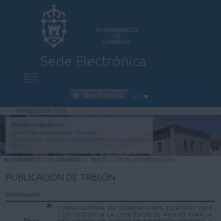
AYUNTAMIENTO
DE
CAMARGO
Sede Electrónica
INICIO
ÁREA PERSONAL
ES
09/08/2026 06:10:06
INFORMACIÓN PÚBLICA
Realiza tus gestiones
con el Ayuntamiento de Camargo
Sin limitación horaria, sin desplazamientos, de forma rápida y
CARPETA CIUDADANA
segura.
AYUNTAMIENTO DE CAMARGO
>
INICIO
>
DETALLE PUBLICACIÓN
VALIDACIÓN DE DOCUMENTOS
PUBLICACIÓN DE TABLÓN
Información
AYUDA
CONVOCATORIA DE SUBVENCIONES EJERCICIO 2014
CON DESTINO A LA CONCESIÓN DE AYUDAS PARA LA
Título
REALIZACIÓN DE CURSOS DE EXPRESIÓN ARTÍSTICA Y