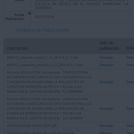
ESCUELA DE MÚSICA EN EL CENTRO MUNICIPAL "LA
VIDRIERA"
Fecha
03/11/2014
Publicación
FICHEROS DE PUBLICACIÓN
Sello de 
Descripción
publicación
Fich
ANEXO_I_escuela_musica_3_11_2014_9_3_12.doc
Descargar
Desc
ANEXO_I_expresion_artistica_3_11_2014_9_3_13.doc
Descargar
Desc
Anuncio RESOLUCIÓN Convocatoria - CONVOCATORIA
DE SUBVENCIONES EJERCICIO 2014 CON DESTINO A LA
CONCESIÓN DE AYUDAS PARA LA REALIZACIÓN DE
Descargar
Desc
CURSOS DE EXPRESIÓN ARTÍSTICA Y ESCUELA DE
MÚSICA EN EL CENTRO MUNICIPAL "LA VIDRIERA"
Anuncio RESOLUCIÓN Convocatoria - CONVOCATORIA
DE SUBVENCIONES EJERCICIO 2014 CON DESTINO A LA
CONCESIÓN DE AYUDAS PARA LA REALIZACIÓN DE
Descargar
Desc
CURSOS DE EXPRESIÓN ARTÍSTICA Y ESCUELA DE
MÚSICA EN EL CENTRO MUNICIPAL "LA VIDRIERA"
AUTORIZACION DATOS AEAT.pdf
Descargar
Desc
BOC 03/11/2014 PUBLICAC CONVOCATORIA
Descargar
Desc