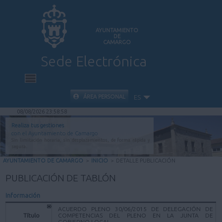
AYUNTAMIENTO
DE
CAMARGO
Sede Electrónica
INICIO
ÁREA PERSONAL
ES
08/08/2026 23:58:58
INFORMACIÓN PÚBLICA
Realiza tus gestiones
con el Ayuntamiento de Camargo
Sin limitación horaria, sin desplazamientos, de forma rápida y
CARPETA CIUDADANA
segura.
AYUNTAMIENTO DE CAMARGO
>
INICIO
>
DETALLE PUBLICACIÓN
VALIDACIÓN DE DOCUMENTOS
PUBLICACIÓN DE TABLÓN
Información
AYUDA
ACUERDO PLENO 30/06/2015 DE DELEGACIÓN DE
Título
COMPETENCIAS DEL PLENO EN LA JUNTA DE
GOBIERNO LOCAL