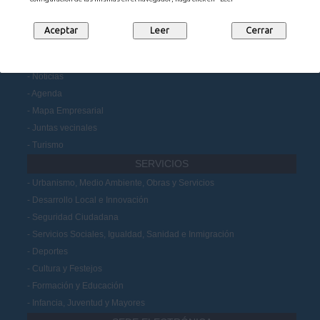
Portal de Transparencia
Datos Abiertos
Participación Ciudadana
MUNICIPIO
Noticias
Agenda
Mapa Empresarial
Juntas vecinales
Turismo
SERVICIOS
Urbanismo, Medio Ambiente, Obras y Servicios
Desarrollo Local e Innovación
Seguridad Ciudadana
Servicios Sociales, Igualdad, Sanidad e Inmigración
Deportes
Cultura y Festejos
Formación y Educación
Infancia, Juventud y Mayores