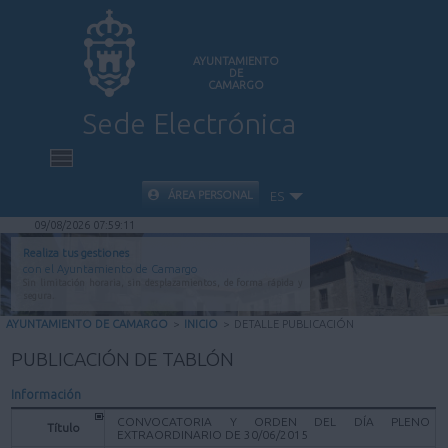
AYUNTAMIENTO
DE
CAMARGO
Sede Electrónica
INICIO
ÁREA PERSONAL
ES
09/08/2026 07:59:11
INFORMACIÓN PÚBLICA
Realiza tus gestiones
con el Ayuntamiento de Camargo
Sin limitación horaria, sin desplazamientos, de forma rápida y
CARPETA CIUDADANA
segura.
AYUNTAMIENTO DE CAMARGO
>
INICIO
>
DETALLE PUBLICACIÓN
VALIDACIÓN DE DOCUMENTOS
PUBLICACIÓN DE TABLÓN
Información
AYUDA
CONVOCATORIA Y ORDEN DEL DÍA PLENO
Título
EXTRAORDINARIO DE 30/06/2015