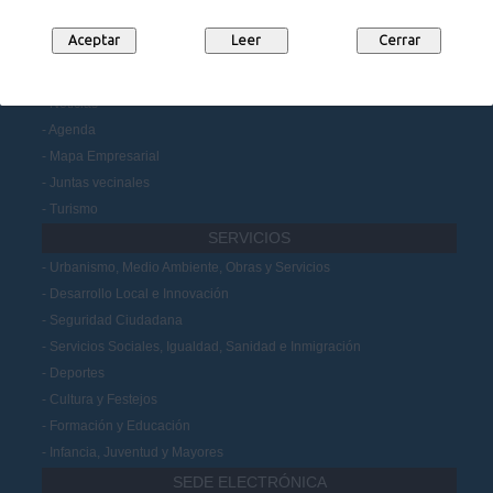
Datos Abiertos
Participación Ciudadana
MUNICIPIO
Noticias
Agenda
Mapa Empresarial
Juntas vecinales
Turismo
SERVICIOS
Urbanismo, Medio Ambiente, Obras y Servicios
Desarrollo Local e Innovación
Seguridad Ciudadana
Servicios Sociales, Igualdad, Sanidad e Inmigración
Deportes
Cultura y Festejos
Formación y Educación
Infancia, Juventud y Mayores
SEDE ELECTRÓNICA