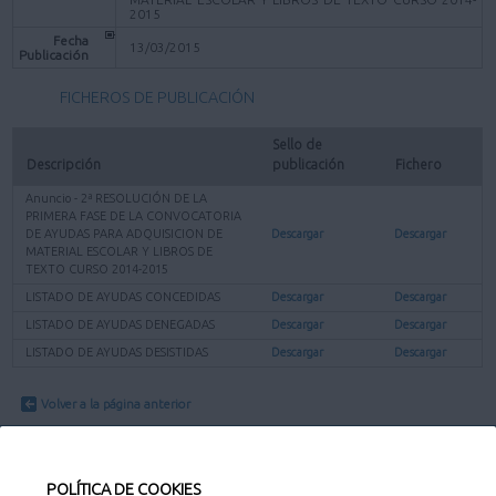
2015
Fecha
13/03/2015
Publicación
FICHEROS DE PUBLICACIÓN
Sello de 
Descripción
publicación
Fichero
Anuncio - 2ª RESOLUCIÓN DE LA
PRIMERA FASE DE LA CONVOCATORIA
DE AYUDAS PARA ADQUISICION DE
Descargar
Descargar
MATERIAL ESCOLAR Y LIBROS DE
TEXTO CURSO 2014-2015
LISTADO DE AYUDAS CONCEDIDAS
Descargar
Descargar
LISTADO DE AYUDAS DENEGADAS
Descargar
Descargar
LISTADO DE AYUDAS DESISTIDAS
Descargar
Descargar
Volver a la página anterior
POLÍTICA DE COOKIES