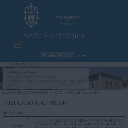
AYUNTAMIENTO
DE
CAMARGO
Sede Electrónica
INICIO
ÁREA PERSONAL
ES
10/08/2026 02:22:01
INFORMACIÓN PÚBLICA
Realiza tus gestiones
con el Ayuntamiento de Camargo
Sin limitación horaria, sin desplazamientos, de forma rápida y
CARPETA CIUDADANA
segura.
AYUNTAMIENTO DE CAMARGO
>
INICIO
>
DETALLE PUBLICACIÓN
VALIDACIÓN DE DOCUMENTOS
PUBLICACIÓN DE TABLÓN
Información
AYUDA
Anuncio - 2ª RESOLUCIÓN DE LA PRIMERA FASE DE LA
CONVOCATORIA DE AYUDAS PARA ADQUISICION DE
Título
MATERIAL ESCOLAR Y LIBROS DE TEXTO CURSO 2014-