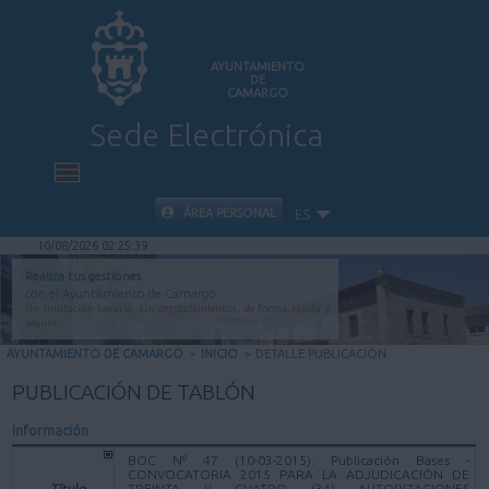
AYUNTAMIENTO
DE
CAMARGO
Sede Electrónica
INICIO
ÁREA PERSONAL
ES
10/08/2026 02:25:39
INFORMACIÓN PÚBLICA
Realiza tus gestiones
con el Ayuntamiento de Camargo
Sin limitación horaria, sin desplazamientos, de forma rápida y
CARPETA CIUDADANA
segura.
AYUNTAMIENTO DE CAMARGO
>
INICIO
>
DETALLE PUBLICACIÓN
VALIDACIÓN DE DOCUMENTOS
PUBLICACIÓN DE TABLÓN
Información
AYUDA
BOC Nº 47 (10-03-2015): Publicación Bases -
CONVOCATORIA 2015 PARA LA ADJUDICACIÓN DE
Título
TREINTA Y CUATRO (34) AUTORIZACIONES