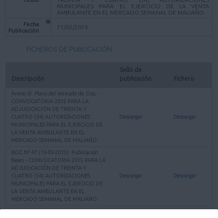
MUNICIPALES PARA EL EJERCICIO DE LA VENTA
AMBULANTE EN EL MERCADO SEMANAL DE MALIAÑO
Fecha
11/03/2015
Publicación
FICHEROS DE PUBLICACIÓN
Sello de 
Descripción
publicación
Fichero
Anexo III. Plano del mercado de Cros.. -
CONVOCATORIA 2015 PARA LA
ADJUDICACIÓN DE TREINTA Y
CUATRO (34) AUTORIZACIONES
Descargar
Descargar
MUNICIPALES PARA EL EJERCICIO DE
LA VENTA AMBULANTE EN EL
MERCADO SEMANAL DE MALIAÑO
BOC Nº 47 (10-03-2015): Publicación
Bases - CONVOCATORIA 2015 PARA LA
ADJUDICACIÓN DE TREINTA Y
CUATRO (34) AUTORIZACIONES
Descargar
Descargar
MUNICIPALES PARA EL EJERCICIO DE
LA VENTA AMBULANTE EN EL
MERCADO SEMANAL DE MALIAÑO