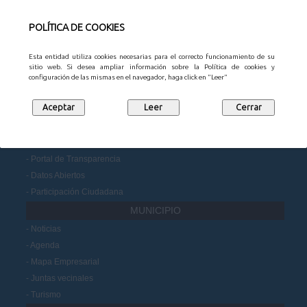
Volver a la página anterior
POLÍTICA DE COOKIES
Esta entidad utiliza cookies necesarias para el correcto funcionamiento de su
sitio web. Si desea ampliar información sobre la Política de cookies y
configuración de las mismas en el navegador, haga click en "Leer"
CONTACTO
AYUNTAMIENTO
Organización municipal
Información administrativa
Portal de Transparencia
Datos Abiertos
Participación Ciudadana
MUNICIPIO
Noticias
Agenda
Mapa Empresarial
Juntas vecinales
Turismo