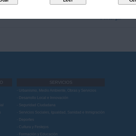
 AYUDAS ECONÓMICAS PARA
Descargar
IO
SERVICIOS
Urbanismo, Medio Ambiente, Obras y Servicios
Desarrollo Local e Innovación
al
Seguridad Ciudadana
s
Servicios Sociales, Igualdad, Sanidad e Inmigración
Deportes
Cultura y Festejos
Formación y Educación