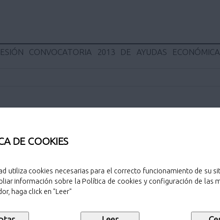
ESIÓN CONVOCATORIA 2013 DE AYUDAS ECONÓMIC
Sello de public
CA DE COOKIES
ÓN COMPLEMENTARIA CURSO
Descargar
ad utiliza cookies necesarias para el correcto funcionamiento de su sit
liar información sobre la Política de cookies y configuración de las
ÓN COMPLEMENTARIA CURSO
Descargar
or, haga click en "Leer"
ÓN COMPLEMENTARIA CURSO
Descargar