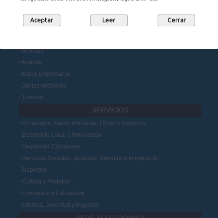
Portal de Transparencia
Datos Abiertos
Participación Ciudadana
MUNICIPIO
Noticias
Agenda
Mapa Empresarial
Juntas vecinales
Turismo
SERVICIOS
Urbanismo, Medio Ambiente, Obras y Servicios
Desarrollo Local e Innovación
Seguridad Ciudadana
Servicios Sociales, Igualdad, Sanidad e Inmigración
Deportes
Cultura y Festejos
Formación y Educación
Infancia, Juventud y Mayores
SEDE ELECTRÓNICA