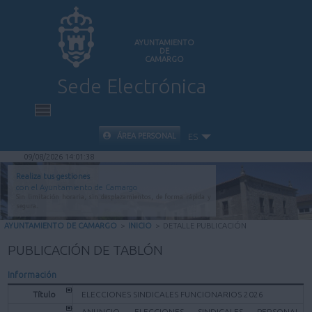
AYUNTAMIENTO
DE
CAMARGO
Sede Electrónica
INICIO
ÁREA PERSONAL
ES
09/08/2026 14:01:38
INFORMACIÓN PÚBLICA
Realiza tus gestiones
con el Ayuntamiento de Camargo
Sin limitación horaria, sin desplazamientos, de forma rápida y
CARPETA CIUDADANA
segura.
AYUNTAMIENTO DE CAMARGO
>
INICIO
>
DETALLE PUBLICACIÓN
VALIDACIÓN DE DOCUMENTOS
PUBLICACIÓN DE TABLÓN
Información
AYUDA
Título
ELECCIONES SINDICALES FUNCIONARIOS 2026
ANUNCIO ELECCIONES SINDICALES PERSONAL