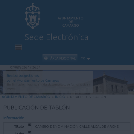
AYUNTAMIENTO
DE
CAMARGO
Sede Electrónica
INICIO
ÁREA PERSONAL
ES
07/08/2026 17:26:54
INFORMACIÓN PÚBLICA
Realiza tus gestiones
con el Ayuntamiento de Camargo
Sin limitación horaria, sin desplazamientos, de forma rápida y
CARPETA CIUDADANA
segura.
AYUNTAMIENTO DE CAMARGO
>
INICIO
>
DETALLE PUBLICACIÓN
VALIDACIÓN DE DOCUMENTOS
PUBLICACIÓN DE TABLÓN
Información
AYUDA
Título
CAMBIO DENOMINACIÓN CALLE ALCALDE ARCHE
Fecha