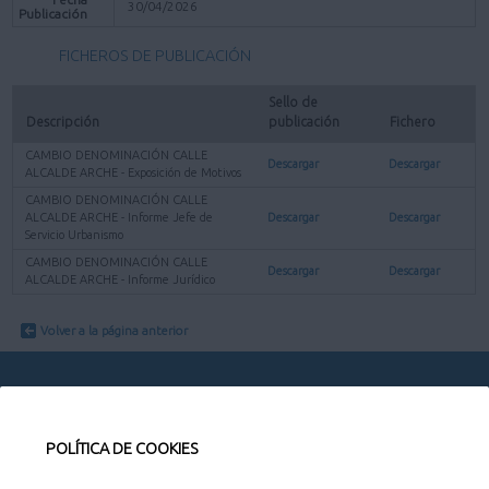
30/04/2026
Publicación
FICHEROS DE PUBLICACIÓN
Sello de 
Descripción
publicación
Fichero
CAMBIO DENOMINACIÓN CALLE
Descargar
Descargar
ALCALDE ARCHE - Exposición de Motivos
CAMBIO DENOMINACIÓN CALLE
ALCALDE ARCHE - Informe Jefe de
Descargar
Descargar
Servicio Urbanismo
CAMBIO DENOMINACIÓN CALLE
Descargar
Descargar
ALCALDE ARCHE - Informe Jurídico
Volver a la página anterior
POLÍTICA DE COOKIES
CONTACTO