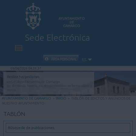
AYUNTAMIENTO
DE
CAMARGO
Sede Electrónica
INICIO
ÁREA PERSONAL
ES
09/08/2026 04:31:38
INFORMACIÓN PÚBLICA
Realiza tus gestiones
con el Ayuntamiento de Camargo
Sin limitación horaria, sin desplazamientos, de forma rápida y
CARPETA CIUDADANA
segura.
AYUNTAMIENTO DE CAMARGO
>
INICIO
>
TABLÓN DE EDICTOS Y ANUNCIOS DE
NUESTRO AYUNTAMIENTO
VALIDACIÓN DE DOCUMENTOS
TABLÓN
AYUDA
Búsqueda de publicaciones