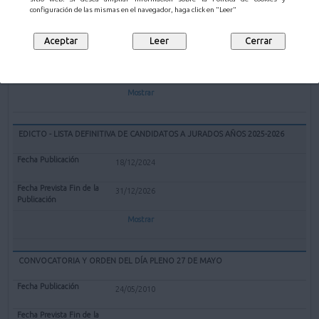
EXPEDIENTE REDENOMINACIÓN BOLERA CUBIERTA "EL PARQUE" DE
configuración de las mismas en el navegador, haga click en "Leer"
MALIAÑO COMO BOLERA "GERARDO CASTANEDO"
12/02/2025
Mostrar
EDICTO - LISTA DEFINITIVA DE CANDIDATOS A JURADOS AÑOS 2025-2026
18/12/2024
31/12/2026
Mostrar
CONVOCATORIA Y ORDEN DEL DÍA PLENO 27 DE MAYO
24/05/2010