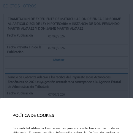
EDICTOS - OTROS
TRAMITACION DE EXPEDIENTE DE MATRICULACION DE FINCA CONFORME
AL ARTICULO 203 DE LEY HIPOTECARIA A INSTANCIA DE DON FERNANDO
MARTIN ALVAREZ Y DON JAIME MARTIN ALVAREZ
05/08/2026
07/09/2026
Mostrar
nuncio de Cobranza relativo a los recibos del Impuesto sobre Actividades
Económicas de 2026 cuya gestión recaudatoria corresponde a la Agencia Estatal
de Administración Tributaria
07/07/2026
31/08/2026
POLÍTICA DE COOKIES
Mostrar
Esta entidad utiliza cookies necesarias para el correcto funcionamiento de su
sitio web. Si desea ampliar información sobre la Política de cookies y