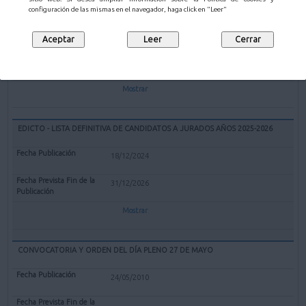
EXPEDIENTE REDENOMINACIÓN BOLERA CUBIERTA "EL PARQUE" DE
configuración de las mismas en el navegador, haga click en "Leer"
MALIAÑO COMO BOLERA "GERARDO CASTANEDO"
12/02/2025
Mostrar
EDICTO - LISTA DEFINITIVA DE CANDIDATOS A JURADOS AÑOS 2025-2026
18/12/2024
31/12/2026
Mostrar
CONVOCATORIA Y ORDEN DEL DÍA PLENO 27 DE MAYO
24/05/2010