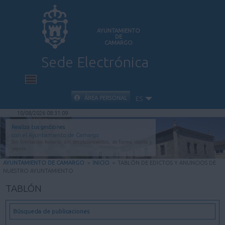
AYUNTAMIENTO
DE
CAMARGO
Sede Electrónica
INICIO
ÁREA PERSONAL
ES
10/08/2026 08:31:10
INFORMACIÓN PÚBLICA
Realiza tus gestiones
con el Ayuntamiento de Camargo
Sin limitación horaria, sin desplazamientos, de forma rápida y
CARPETA CIUDADANA
segura.
AYUNTAMIENTO DE CAMARGO
>
INICIO
>
TABLÓN DE EDICTOS Y ANUNCIOS DE
NUESTRO AYUNTAMIENTO
VALIDACIÓN DE DOCUMENTOS
TABLÓN
AYUDA
Búsqueda de publicaciones