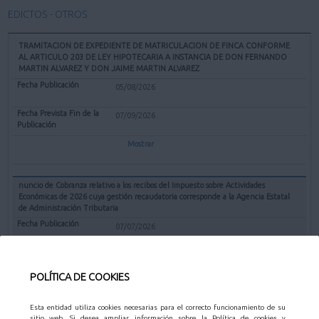
EDICTOS - OTROS
TRAMITACION DE EXPEDIENTE DE MATRICULACION DE FINCA CONFORME
AL ARTICULO 203 DE LEY HIPOTECARIA A INSTANCIA DE DON FERNANDO
MARTIN ALVAREZ Y DON JAIME MARTIN ALVAREZ
05/08/2026
07/09/2026
Mostrar
nuncio de Cobranza relativo a los recibos del Impuesto sobre Actividades
Económicas de 2026 cuya gestión recaudatoria corresponde a la Agencia Estatal
de Administración Tributaria
07/07/2026
31/08/2026
POLÍTICA DE COOKIES
Mostrar
Esta entidad utiliza cookies necesarias para el correcto funcionamiento de su
sitio web. Si desea ampliar información sobre la Política de cookies y