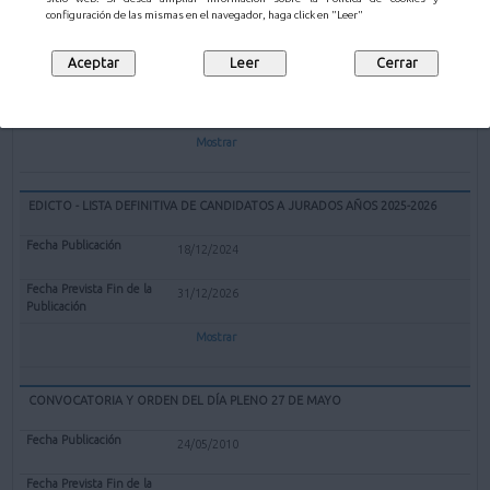
EXPEDIENTE REDENOMINACIÓN BOLERA CUBIERTA "EL PARQUE" DE
configuración de las mismas en el navegador, haga click en "Leer"
MALIAÑO COMO BOLERA "GERARDO CASTANEDO"
12/02/2025
Mostrar
EDICTO - LISTA DEFINITIVA DE CANDIDATOS A JURADOS AÑOS 2025-2026
18/12/2024
31/12/2026
Mostrar
CONVOCATORIA Y ORDEN DEL DÍA PLENO 27 DE MAYO
24/05/2010