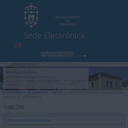
AYUNTAMIENTO
DE
CAMARGO
Sede Electrónica
INICIO
ÁREA PERSONAL
ES
09/08/2026 08:28:21
INFORMACIÓN PÚBLICA
Realiza tus gestiones
con el Ayuntamiento de Camargo
Sin limitación horaria, sin desplazamientos, de forma rápida y
CARPETA CIUDADANA
segura.
AYUNTAMIENTO DE CAMARGO
>
INICIO
>
TABLÓN DE EDICTOS Y ANUNCIOS DE
NUESTRO AYUNTAMIENTO
VALIDACIÓN DE DOCUMENTOS
TABLÓN
AYUDA
Búsqueda de publicaciones