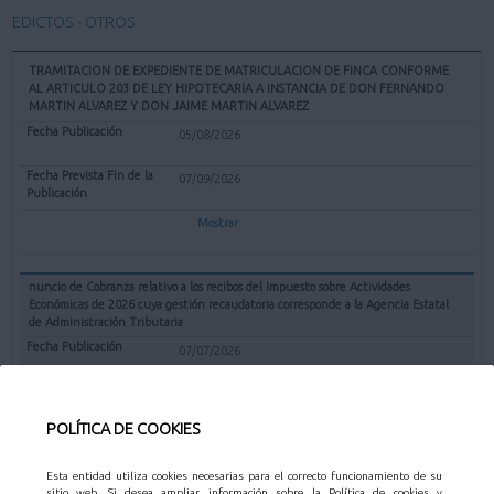
EDICTOS - OTROS
TRAMITACION DE EXPEDIENTE DE MATRICULACION DE FINCA CONFORME
AL ARTICULO 203 DE LEY HIPOTECARIA A INSTANCIA DE DON FERNANDO
MARTIN ALVAREZ Y DON JAIME MARTIN ALVAREZ
05/08/2026
07/09/2026
Mostrar
nuncio de Cobranza relativo a los recibos del Impuesto sobre Actividades
Económicas de 2026 cuya gestión recaudatoria corresponde a la Agencia Estatal
de Administración Tributaria
07/07/2026
31/08/2026
POLÍTICA DE COOKIES
Mostrar
Esta entidad utiliza cookies necesarias para el correcto funcionamiento de su
sitio web. Si desea ampliar información sobre la Política de cookies y