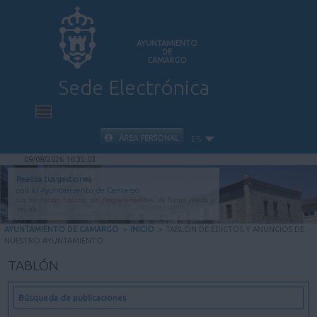
AYUNTAMIENTO
DE
CAMARGO
Sede Electrónica
INICIO
ÁREA PERSONAL
ES
09/08/2026 10:35:04
INFORMACIÓN PÚBLICA
Realiza tus gestiones
con el Ayuntamiento de Camargo
Sin limitación horaria, sin desplazamientos, de forma rápida y
CARPETA CIUDADANA
segura.
AYUNTAMIENTO DE CAMARGO
>
INICIO
>
TABLÓN DE EDICTOS Y ANUNCIOS DE
NUESTRO AYUNTAMIENTO
VALIDACIÓN DE DOCUMENTOS
TABLÓN
AYUDA
Búsqueda de publicaciones