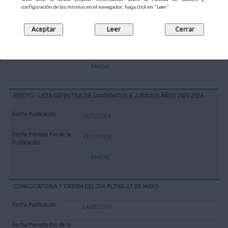
EXPEDIENTE REDENOMINACIÓN BOLERA CUBIERTA "EL PARQUE" DE
configuración de las mismas en el navegador, haga click en "Leer"
MALIAÑO COMO BOLERA "GERARDO CASTANEDO"
12/02/2025
Mostrar
EDICTO - LISTA DEFINITIVA DE CANDIDATOS A JURADOS AÑOS 2025-2026
18/12/2024
31/12/2026
Mostrar
CONVOCATORIA Y ORDEN DEL DÍA PLENO 27 DE MAYO
24/05/2010