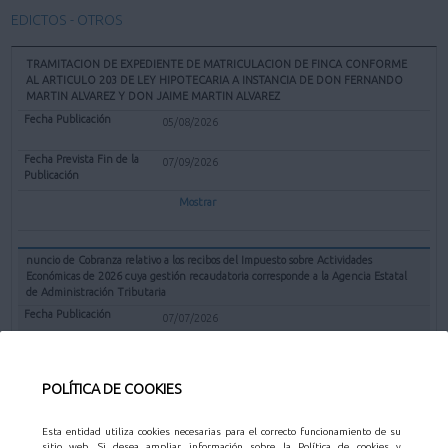
EDICTOS - OTROS
TRAMITACION DE EXPEDIENTE DE MATRICULACION DE FINCA CONFORME
AL ARTICULO 203 DE LEY HIPOTECARIA A INSTANCIA DE DON FERNANDO
MARTIN ALVAREZ Y DON JAIME MARTIN ALVAREZ
05/08/2026
07/09/2026
Mostrar
nuncio de Cobranza relativo a los recibos del Impuesto sobre Actividades
Económicas de 2026 cuya gestión recaudatoria corresponde a la Agencia Estatal
de Administración Tributaria
07/07/2026
31/08/2026
POLÍTICA DE COOKIES
Mostrar
Esta entidad utiliza cookies necesarias para el correcto funcionamiento de su
sitio web. Si desea ampliar información sobre la Política de cookies y