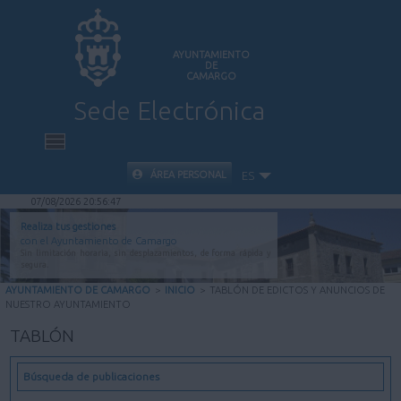
AYUNTAMIENTO
DE
CAMARGO
Sede Electrónica
INICIO
ÁREA PERSONAL
ES
07/08/2026 20:56:48
INFORMACIÓN PÚBLICA
Realiza tus gestiones
con el Ayuntamiento de Camargo
Sin limitación horaria, sin desplazamientos, de forma rápida y
CARPETA CIUDADANA
segura.
AYUNTAMIENTO DE CAMARGO
>
INICIO
>
TABLÓN DE EDICTOS Y ANUNCIOS DE
NUESTRO AYUNTAMIENTO
VALIDACIÓN DE DOCUMENTOS
TABLÓN
AYUDA
Búsqueda de publicaciones