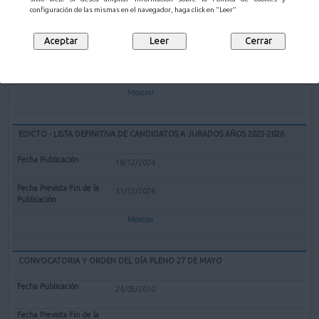
EXPEDIENTE REDENOMINACIÓN BOLERA CUBIERTA "EL PARQUE" DE
configuración de las mismas en el navegador, haga click en "Leer"
MALIAÑO COMO BOLERA "GERARDO CASTANEDO"
12/02/2025
Mostrar
EDICTO - LISTA DEFINITIVA DE CANDIDATOS A JURADOS AÑOS 2025-2026
18/12/2024
31/12/2026
Mostrar
CONVOCATORIA Y ORDEN DEL DÍA PLENO 27 DE MAYO
24/05/2010