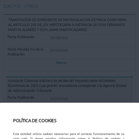
EDICTOS - OTROS
TRAMITACION DE EXPEDIENTE DE MATRICULACION DE FINCA CONFORME
AL ARTICULO 203 DE LEY HIPOTECARIA A INSTANCIA DE DON FERNANDO
MARTIN ALVAREZ Y DON JAIME MARTIN ALVAREZ
05/08/2026
07/09/2026
Mostrar
nuncio de Cobranza relativo a los recibos del Impuesto sobre Actividades
Económicas de 2026 cuya gestión recaudatoria corresponde a la Agencia Estatal
de Administración Tributaria
07/07/2026
31/08/2026
POLÍTICA DE COOKIES
Mostrar
Esta entidad utiliza cookies necesarias para el correcto funcionamiento de su
sitio web. Si desea ampliar información sobre la Política de cookies y