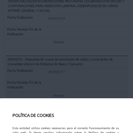
ORDEN HAC/03/2018 SUBVENCIONES PROGRAMA COLABORACIÓN EMCAN Y
CORPORACIONES PARA INSERCIÓN LABORAL DESEMPLEADOS EN OBRAS
INTERÉS GENERAL Y SOCIAL
03/07/2018
Mostrar
ANUNCIO - Propuesta de nueva denominación de calles y numeración de
inmuebles sitos en los Polígonos de Raos y Trascueto.
09/08/2017
Mostrar
POLÍTICA DE COOKIES
EDICTOS - OTROS
Esta entidad utiliza cookies necesarias para el correcto funcionamiento de su
sitio web. Si desea ampliar información sobre la Política de cookies y