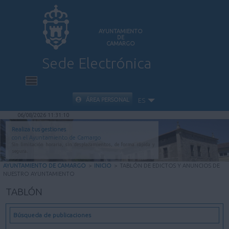
AYUNTAMIENTO
DE
CAMARGO
Sede Electrónica
INICIO
ÁREA PERSONAL
ES
06/08/2026 11:31:11
INFORMACIÓN PÚBLICA
Realiza tus gestiones
con el Ayuntamiento de Camargo
Sin limitación horaria, sin desplazamientos, de forma rápida y
CARPETA CIUDADANA
segura.
AYUNTAMIENTO DE CAMARGO
>
INICIO
>
TABLÓN DE EDICTOS Y ANUNCIOS DE
NUESTRO AYUNTAMIENTO
VALIDACIÓN DE DOCUMENTOS
TABLÓN
AYUDA
Búsqueda de publicaciones