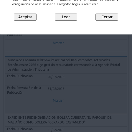
TRAMITACION DE EXPEDIENTE DE MATRICULACION DE FINCA CONFORME
configuración de las mismas en el navegador, haga click en "Leer"
AL ARTICULO 203 DE LEY HIPOTECARIA A INSTANCIA DE DON FERNANDO
MARTIN ALVAREZ Y DON JAIME MARTIN ALVAREZ
05/08/2026
07/09/2026
Mostrar
nuncio de Cobranza relativo a los recibos del Impuesto sobre Actividades
Económicas de 2026 cuya gestión recaudatoria corresponde a la Agencia Estatal
de Administración Tributaria
07/07/2026
31/08/2026
Mostrar
EXPEDIENTE REDENOMINACIÓN BOLERA CUBIERTA "EL PARQUE" DE
MALIAÑO COMO BOLERA "GERARDO CASTANEDO"
12/02/2025