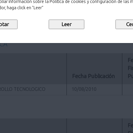
22/09/2010
liar información sobre la Política de cookies y configuración de las
or, haga click en "Leer"
22/09/2010
01/09/2010
ICA
Fe
Fi
Fecha Publicación
Pu
RROLLO TECNOLOGICO
10/08/2010
Fe