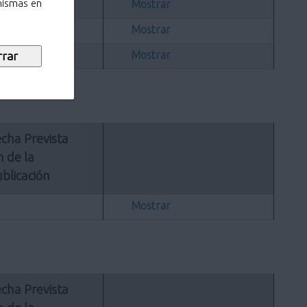
Mostrar
 mismas en
Mostrar
Mostrar
cha Prevista 
n de la 
blicación
Mostrar
cha Prevista 