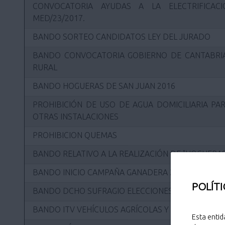
CONVOCATORIA AYUDAS A LA ELECTRIFICAC
MED/23/2017.
BANDO SORTEO CANDIDATOS LEY DEL JURADO
BANDO CONVOCATORIA GOBIERNO DE CANTABRIA
RURAL
BANDO HOGUERAS DE SAN JUAN 2016
PROHIBICIÓN DE USO DE AGUA DOMICILIARIA PAR
OTRAS INSTALACIONES
PROHIBICION QUEMAS
BANDO RELATIVO A LA REALIZACIÓN DE "HOGUERAS
BANDO INICIO CAMPAÑA GANADERA 2011
POLÍTI
BANDO DCHO SUFRAGIO ELECCIONES MUNICIPALES
BANDO ITV VEHÍCULOS AGRÍCOLAS Y CICLOMOTOR
Esta entid