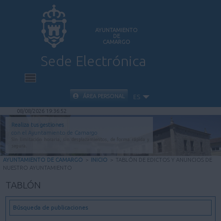
AYUNTAMIENTO
DE
CAMARGO
Sede Electrónica
INICIO
ÁREA PERSONAL
ES
08/08/2026 19:36:53
INFORMACIÓN PÚBLICA
Realiza tus gestiones
con el Ayuntamiento de Camargo
Sin limitación horaria, sin desplazamientos, de forma rápida y
CARPETA CIUDADANA
segura.
AYUNTAMIENTO DE CAMARGO
>
INICIO
>
TABLÓN DE EDICTOS Y ANUNCIOS DE
NUESTRO AYUNTAMIENTO
VALIDACIÓN DE DOCUMENTOS
TABLÓN
AYUDA
Búsqueda de publicaciones