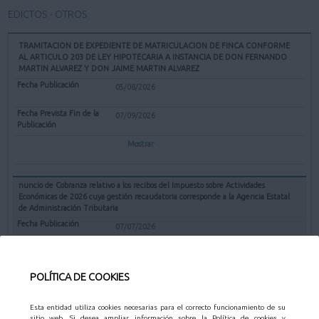
EDICTOS - OTROS
TRAMITACION DE EXPEDIENTE DE MATRICULACION DE FINCA CONFORME
AL ARTICULO 203 DE LEY HIPOTECARIA A INSTANCIA DE DON FERNANDO
MARTIN ALVAREZ Y DON JAIME MARTIN ALVAREZ
05/08/2026
07/09/2026
Mostrar
nuncio de Cobranza relativo a los recibos del Impuesto sobre Actividades
Económicas de 2026 cuya gestión recaudatoria corresponde a la Agencia Estatal
de Administración Tributaria
07/07/2026
31/08/2026
POLÍTICA DE COOKIES
Mostrar
Esta entidad utiliza cookies necesarias para el correcto funcionamiento de su
sitio web. Si desea ampliar información sobre la Política de cookies y