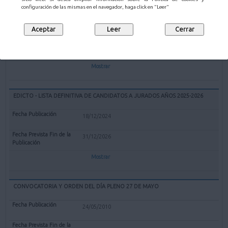
EXPEDIENTE REDENOMINACIÓN BOLERA CUBIERTA "EL PARQUE" DE
configuración de las mismas en el navegador, haga click en "Leer"
MALIAÑO COMO BOLERA "GERARDO CASTANEDO"
12/02/2025
Mostrar
EDICTO - LISTA DEFINITIVA DE CANDIDATOS A JURADOS AÑOS 2025-2026
18/12/2024
31/12/2026
Mostrar
CONVOCATORIA Y ORDEN DEL DÍA PLENO 27 DE MAYO
24/05/2010