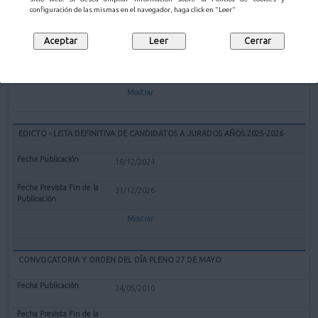
EXPEDIENTE REDENOMINACIÓN BOLERA CUBIERTA "EL PARQUE" DE
configuración de las mismas en el navegador, haga click en "Leer"
MALIAÑO COMO BOLERA "GERARDO CASTANEDO"
12/02/2025
Mostrar
EDICTO - LISTA DEFINITIVA DE CANDIDATOS A JURADOS AÑOS 2025-2026
18/12/2024
31/12/2026
Mostrar
CONVOCATORIA Y ORDEN DEL DÍA PLENO 27 DE MAYO
24/05/2010