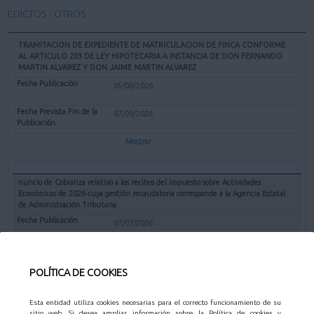
EDICTOS - OTROS
TRAMITACION DE EXPEDIENTE DE MATRICULACION DE FINCA CONFORME
AL ARTICULO 203 DE LEY HIPOTECARIA A INSTANCIA DE DON FERNANDO
MARTIN ALVAREZ Y DON JAIME MARTIN ALVAREZ
05/08/2026
07/09/2026
Mostrar
nuncio de Cobranza relativo a los recibos del Impuesto sobre Actividades
Económicas de 2026 cuya gestión recaudatoria corresponde a la Agencia Estatal
de Administración Tributaria
07/07/2026
31/08/2026
POLÍTICA DE COOKIES
Mostrar
Esta entidad utiliza cookies necesarias para el correcto funcionamiento de su
sitio web. Si desea ampliar información sobre la Política de cookies y