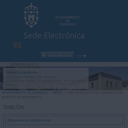
AYUNTAMIENTO
DE
CAMARGO
Sede Electrónica
INICIO
ÁREA PERSONAL
ES
09/08/2026 06:09:16
INFORMACIÓN PÚBLICA
Realiza tus gestiones
con el Ayuntamiento de Camargo
Sin limitación horaria, sin desplazamientos, de forma rápida y
CARPETA CIUDADANA
segura.
AYUNTAMIENTO DE CAMARGO
>
INICIO
>
TABLÓN DE EDICTOS Y ANUNCIOS DE
NUESTRO AYUNTAMIENTO
VALIDACIÓN DE DOCUMENTOS
TABLÓN
AYUDA
Búsqueda de publicaciones