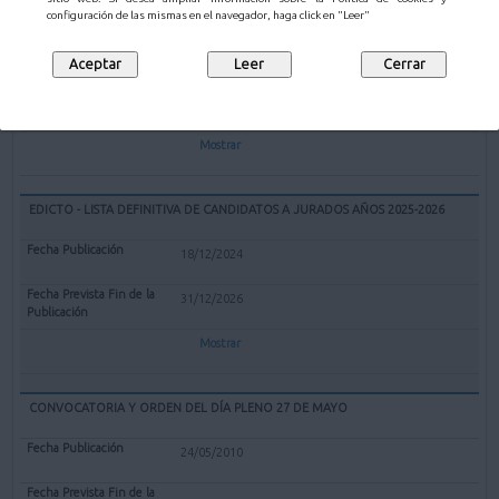
EXPEDIENTE REDENOMINACIÓN BOLERA CUBIERTA "EL PARQUE" DE
configuración de las mismas en el navegador, haga click en "Leer"
MALIAÑO COMO BOLERA "GERARDO CASTANEDO"
12/02/2025
Mostrar
EDICTO - LISTA DEFINITIVA DE CANDIDATOS A JURADOS AÑOS 2025-2026
18/12/2024
31/12/2026
Mostrar
CONVOCATORIA Y ORDEN DEL DÍA PLENO 27 DE MAYO
24/05/2010