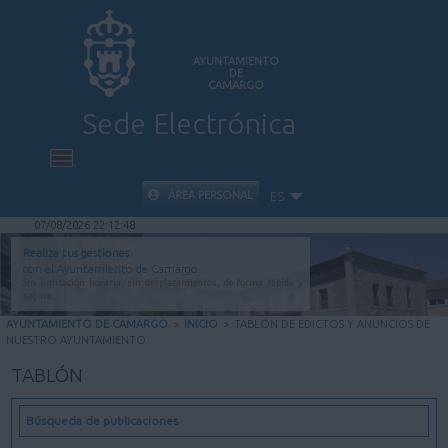
AYUNTAMIENTO
DE
CAMARGO
Sede Electrónica
INICIO
ÁREA PERSONAL
ES
07/08/2026 22:12:49
INFORMACIÓN PÚBLICA
Realiza tus gestiones
con el Ayuntamiento de Camargo
Sin limitación horaria, sin desplazamientos, de forma rápida y
CARPETA CIUDADANA
segura.
AYUNTAMIENTO DE CAMARGO
>
INICIO
>
TABLÓN DE EDICTOS Y ANUNCIOS DE
NUESTRO AYUNTAMIENTO
VALIDACIÓN DE DOCUMENTOS
TABLÓN
AYUDA
Búsqueda de publicaciones