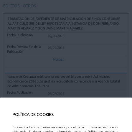
EDICTOS - OTROS
TRAMITACION DE EXPEDIENTE DE MATRICULACION DE FINCA CONFORME
AL ARTICULO 203 DE LEY HIPOTECARIA A INSTANCIA DE DON FERNANDO
MARTIN ALVAREZ Y DON JAIME MARTIN ALVAREZ
05/08/2026
07/09/2026
Mostrar
nuncio de Cobranza relativo a los recibos del Impuesto sobre Actividades
Económicas de 2026 cuya gestión recaudatoria corresponde a la Agencia Estatal
de Administración Tributaria
07/07/2026
31/08/2026
POLÍTICA DE COOKIES
Mostrar
Esta entidad utiliza cookies necesarias para el correcto funcionamiento de su
sitio web. Si desea ampliar información sobre la Política de cookies y