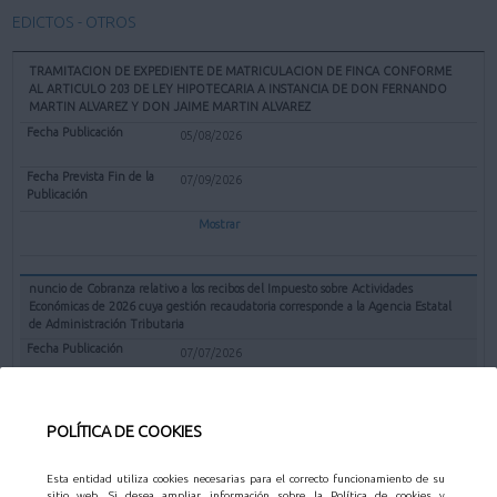
EDICTOS - OTROS
TRAMITACION DE EXPEDIENTE DE MATRICULACION DE FINCA CONFORME
AL ARTICULO 203 DE LEY HIPOTECARIA A INSTANCIA DE DON FERNANDO
MARTIN ALVAREZ Y DON JAIME MARTIN ALVAREZ
05/08/2026
07/09/2026
Mostrar
nuncio de Cobranza relativo a los recibos del Impuesto sobre Actividades
Económicas de 2026 cuya gestión recaudatoria corresponde a la Agencia Estatal
de Administración Tributaria
07/07/2026
31/08/2026
POLÍTICA DE COOKIES
Mostrar
Esta entidad utiliza cookies necesarias para el correcto funcionamiento de su
sitio web. Si desea ampliar información sobre la Política de cookies y