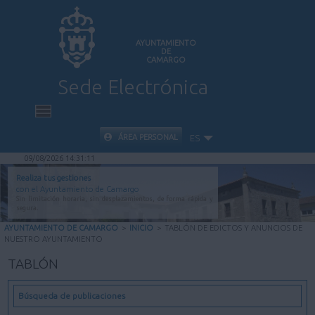
AYUNTAMIENTO
DE
CAMARGO
Sede Electrónica
INICIO
ÁREA PERSONAL
ES
09/08/2026 14:31:12
INFORMACIÓN PÚBLICA
Realiza tus gestiones
con el Ayuntamiento de Camargo
Sin limitación horaria, sin desplazamientos, de forma rápida y
CARPETA CIUDADANA
segura.
AYUNTAMIENTO DE CAMARGO
>
INICIO
>
TABLÓN DE EDICTOS Y ANUNCIOS DE
NUESTRO AYUNTAMIENTO
VALIDACIÓN DE DOCUMENTOS
TABLÓN
AYUDA
Búsqueda de publicaciones