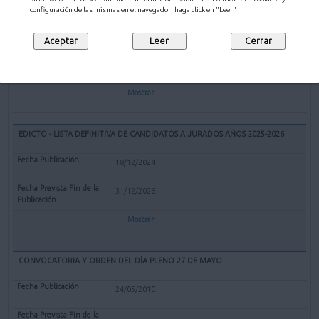
EXPEDIENTE REDENOMINACIÓN BOLERA CUBIERTA "EL PARQUE" DE
configuración de las mismas en el navegador, haga click en "Leer"
MALIAÑO COMO BOLERA "GERARDO CASTANEDO"
12/02/2025
Mostrar
EDICTO - LISTA DEFINITIVA DE CANDIDATOS A JURADOS AÑOS 2025-2026
18/12/2024
31/12/2026
Mostrar
CONVOCATORIA Y ORDEN DEL DÍA PLENO 27 DE MAYO
24/05/2010