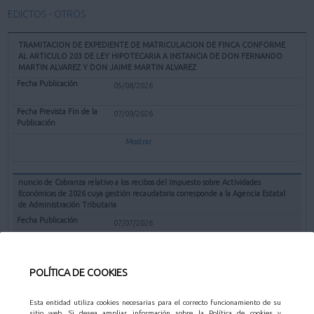
EDICTOS - OTROS
TRAMITACION DE EXPEDIENTE DE MATRICULACION DE FINCA CONFORME
AL ARTICULO 203 DE LEY HIPOTECARIA A INSTANCIA DE DON FERNANDO
MARTIN ALVAREZ Y DON JAIME MARTIN ALVAREZ
05/08/2026
07/09/2026
Mostrar
nuncio de Cobranza relativo a los recibos del Impuesto sobre Actividades
Económicas de 2026 cuya gestión recaudatoria corresponde a la Agencia Estatal
de Administración Tributaria
07/07/2026
31/08/2026
POLÍTICA DE COOKIES
Mostrar
Esta entidad utiliza cookies necesarias para el correcto funcionamiento de su
sitio web. Si desea ampliar información sobre la Política de cookies y