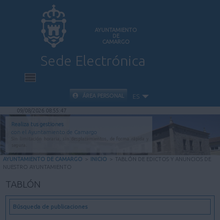
AYUNTAMIENTO
DE
CAMARGO
Sede Electrónica
INICIO
ÁREA PERSONAL
ES
09/08/2026 08:55:48
INFORMACIÓN PÚBLICA
Realiza tus gestiones
con el Ayuntamiento de Camargo
Sin limitación horaria, sin desplazamientos, de forma rápida y
CARPETA CIUDADANA
segura.
AYUNTAMIENTO DE CAMARGO
>
INICIO
>
TABLÓN DE EDICTOS Y ANUNCIOS DE
NUESTRO AYUNTAMIENTO
VALIDACIÓN DE DOCUMENTOS
TABLÓN
AYUDA
Búsqueda de publicaciones