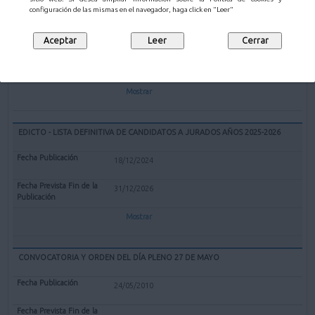
EXPEDIENTE REDENOMINACIÓN BOLERA CUBIERTA "EL PARQUE" DE
configuración de las mismas en el navegador, haga click en "Leer"
MALIAÑO COMO BOLERA "GERARDO CASTANEDO"
12/02/2025
Mostrar
EDICTO - LISTA DEFINITIVA DE CANDIDATOS A JURADOS AÑOS 2025-2026
18/12/2024
31/12/2026
Mostrar
CONVOCATORIA Y ORDEN DEL DÍA PLENO 27 DE MAYO
24/05/2010