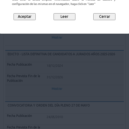
EXPEDIENTE REDENOMINACIÓN BOLERA CUBIERTA "EL PARQUE" DE
configuración de las mismas en el navegador, haga click en "Leer"
MALIAÑO COMO BOLERA "GERARDO CASTANEDO"
12/02/2025
Mostrar
EDICTO - LISTA DEFINITIVA DE CANDIDATOS A JURADOS AÑOS 2025-2026
18/12/2024
31/12/2026
Mostrar
CONVOCATORIA Y ORDEN DEL DÍA PLENO 27 DE MAYO
24/05/2010