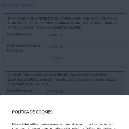
EDICTOS - OTROS
TRAMITACION DE EXPEDIENTE DE MATRICULACION DE FINCA CONFORME
AL ARTICULO 203 DE LEY HIPOTECARIA A INSTANCIA DE DON FERNANDO
MARTIN ALVAREZ Y DON JAIME MARTIN ALVAREZ
05/08/2026
07/09/2026
Mostrar
nuncio de Cobranza relativo a los recibos del Impuesto sobre Actividades
Económicas de 2026 cuya gestión recaudatoria corresponde a la Agencia Estatal
de Administración Tributaria
07/07/2026
31/08/2026
POLÍTICA DE COOKIES
Mostrar
Esta entidad utiliza cookies necesarias para el correcto funcionamiento de su
sitio web. Si desea ampliar información sobre la Política de cookies y