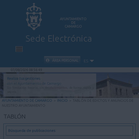
AYUNTAMIENTO
DE
CAMARGO
Sede Electrónica
INICIO
ÁREA PERSONAL
ES
07/08/2026 08:56:50
INFORMACIÓN PÚBLICA
Realiza tus gestiones
con el Ayuntamiento de Camargo
Sin limitación horaria, sin desplazamientos, de forma rápida y
CARPETA CIUDADANA
segura.
AYUNTAMIENTO DE CAMARGO
>
INICIO
>
TABLÓN DE EDICTOS Y ANUNCIOS DE
NUESTRO AYUNTAMIENTO
VALIDACIÓN DE DOCUMENTOS
TABLÓN
AYUDA
Búsqueda de publicaciones