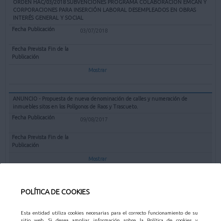
ORDEN HAC/03/2018 SUBVENCIONES PROGRAMA COLABORACIÓN EMCAN Y
CORPORACIONES PARA INSERCIÓN LABORAL DESEMPLEADOS EN OBRAS
INTERÉS GENERAL Y SOCIAL
03/07/2018
Mostrar
ANUNCIO - Propuesta de nueva denominación de calles y numeración de
inmuebles sitos en los Polígonos de Raos y Trascueto.
09/08/2017
Mostrar
POLÍTICA DE COOKIES
EDICTOS - OTROS
Esta entidad utiliza cookies necesarias para el correcto funcionamiento de su
sitio web. Si desea ampliar información sobre la Política de cookies y