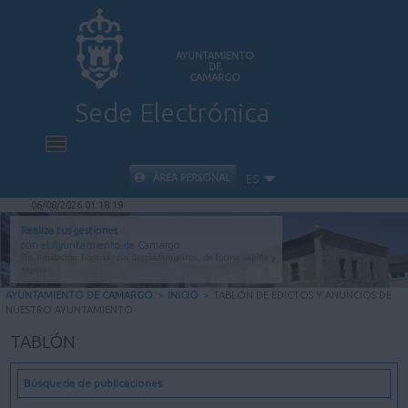
AYUNTAMIENTO
DE
CAMARGO
Sede Electrónica
INICIO
ÁREA PERSONAL
ES
06/08/2026 01:18:20
INFORMACIÓN PÚBLICA
Realiza tus gestiones
con el Ayuntamiento de Camargo
Sin limitación horaria, sin desplazamientos, de forma rápida y
CARPETA CIUDADANA
segura.
AYUNTAMIENTO DE CAMARGO
>
INICIO
>
TABLÓN DE EDICTOS Y ANUNCIOS DE
NUESTRO AYUNTAMIENTO
VALIDACIÓN DE DOCUMENTOS
TABLÓN
AYUDA
Búsqueda de publicaciones