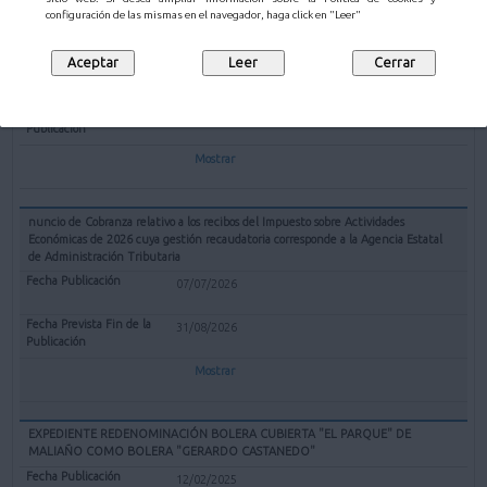
TRAMITACION DE EXPEDIENTE DE MATRICULACION DE FINCA CONFORME
configuración de las mismas en el navegador, haga click en "Leer"
AL ARTICULO 203 DE LEY HIPOTECARIA A INSTANCIA DE DON FERNANDO
MARTIN ALVAREZ Y DON JAIME MARTIN ALVAREZ
05/08/2026
07/09/2026
Mostrar
nuncio de Cobranza relativo a los recibos del Impuesto sobre Actividades
Económicas de 2026 cuya gestión recaudatoria corresponde a la Agencia Estatal
de Administración Tributaria
07/07/2026
31/08/2026
Mostrar
EXPEDIENTE REDENOMINACIÓN BOLERA CUBIERTA "EL PARQUE" DE
MALIAÑO COMO BOLERA "GERARDO CASTANEDO"
12/02/2025