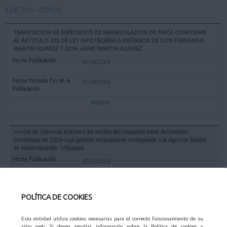
EDICTOS - OTROS
TRAMITACION DE EXPEDIENTE DE MATRICULACION DE FINCA CONFORME
AL ARTICULO 203 DE LEY HIPOTECARIA A INSTANCIA DE DON FERNANDO
MARTIN ALVAREZ Y DON JAIME MARTIN ALVAREZ
05/08/2026
07/09/2026
Mostrar
nuncio de Cobranza relativo a los recibos del Impuesto sobre Actividades
Económicas de 2026 cuya gestión recaudatoria corresponde a la Agencia Estatal
de Administración Tributaria
07/07/2026
31/08/2026
POLÍTICA DE COOKIES
Mostrar
Esta entidad utiliza cookies necesarias para el correcto funcionamiento de su
sitio web. Si desea ampliar información sobre la Política de cookies y