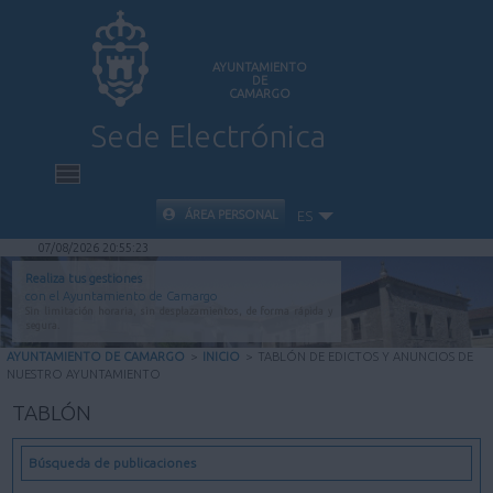
AYUNTAMIENTO
DE
CAMARGO
Sede Electrónica
INICIO
ÁREA PERSONAL
ES
07/08/2026 20:55:24
INFORMACIÓN PÚBLICA
Realiza tus gestiones
con el Ayuntamiento de Camargo
Sin limitación horaria, sin desplazamientos, de forma rápida y
CARPETA CIUDADANA
segura.
AYUNTAMIENTO DE CAMARGO
>
INICIO
>
TABLÓN DE EDICTOS Y ANUNCIOS DE
NUESTRO AYUNTAMIENTO
VALIDACIÓN DE DOCUMENTOS
TABLÓN
AYUDA
Búsqueda de publicaciones