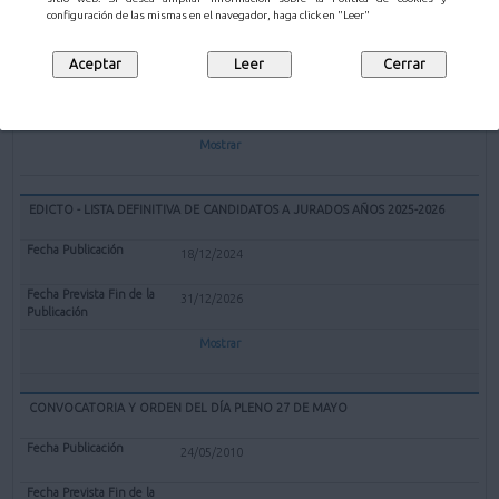
EXPEDIENTE REDENOMINACIÓN BOLERA CUBIERTA "EL PARQUE" DE
configuración de las mismas en el navegador, haga click en "Leer"
MALIAÑO COMO BOLERA "GERARDO CASTANEDO"
12/02/2025
Mostrar
EDICTO - LISTA DEFINITIVA DE CANDIDATOS A JURADOS AÑOS 2025-2026
18/12/2024
31/12/2026
Mostrar
CONVOCATORIA Y ORDEN DEL DÍA PLENO 27 DE MAYO
24/05/2010