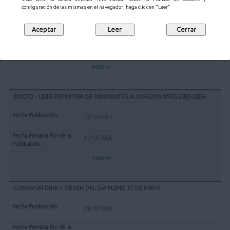
EXPEDIENTE REDENOMINACIÓN BOLERA CUBIERTA "EL PARQUE" DE
configuración de las mismas en el navegador, haga click en "Leer"
MALIAÑO COMO BOLERA "GERARDO CASTANEDO"
12/02/2025
Mostrar
EDICTO - LISTA DEFINITIVA DE CANDIDATOS A JURADOS AÑOS 2025-2026
18/12/2024
31/12/2026
Mostrar
CONVOCATORIA Y ORDEN DEL DÍA PLENO 27 DE MAYO
24/05/2010