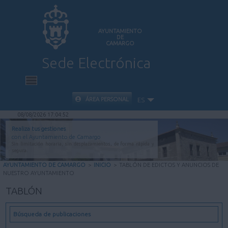
AYUNTAMIENTO
DE
CAMARGO
Sede Electrónica
INICIO
ÁREA PERSONAL
ES
08/08/2026 17:04:53
INFORMACIÓN PÚBLICA
Realiza tus gestiones
con el Ayuntamiento de Camargo
Sin limitación horaria, sin desplazamientos, de forma rápida y
CARPETA CIUDADANA
segura.
AYUNTAMIENTO DE CAMARGO
>
INICIO
>
TABLÓN DE EDICTOS Y ANUNCIOS DE
NUESTRO AYUNTAMIENTO
VALIDACIÓN DE DOCUMENTOS
TABLÓN
AYUDA
Búsqueda de publicaciones