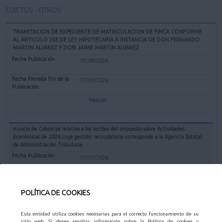
EDICTOS - OTROS
TRAMITACION DE EXPEDIENTE DE MATRICULACION DE FINCA CONFORME
AL ARTICULO 203 DE LEY HIPOTECARIA A INSTANCIA DE DON FERNANDO
MARTIN ALVAREZ Y DON JAIME MARTIN ALVAREZ
05/08/2026
07/09/2026
Mostrar
nuncio de Cobranza relativo a los recibos del Impuesto sobre Actividades
Económicas de 2026 cuya gestión recaudatoria corresponde a la Agencia Estatal
de Administración Tributaria
07/07/2026
31/08/2026
POLÍTICA DE COOKIES
Mostrar
Esta entidad utiliza cookies necesarias para el correcto funcionamiento de su
sitio web. Si desea ampliar información sobre la Política de cookies y