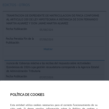
EDICTOS - OTROS
TRAMITACION DE EXPEDIENTE DE MATRICULACION DE FINCA CONFORME
AL ARTICULO 203 DE LEY HIPOTECARIA A INSTANCIA DE DON FERNANDO
MARTIN ALVAREZ Y DON JAIME MARTIN ALVAREZ
05/08/2026
07/09/2026
Mostrar
nuncio de Cobranza relativo a los recibos del Impuesto sobre Actividades
Económicas de 2026 cuya gestión recaudatoria corresponde a la Agencia Estatal
de Administración Tributaria
07/07/2026
31/08/2026
POLÍTICA DE COOKIES
Mostrar
Esta entidad utiliza cookies necesarias para el correcto funcionamiento de su
sitio web. Si desea ampliar información sobre la Política de cookies y