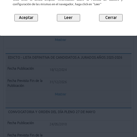
EXPEDIENTE REDENOMINACIÓN BOLERA CUBIERTA "EL PARQUE" DE
configuración de las mismas en el navegador, haga click en "Leer"
MALIAÑO COMO BOLERA "GERARDO CASTANEDO"
12/02/2025
Mostrar
EDICTO - LISTA DEFINITIVA DE CANDIDATOS A JURADOS AÑOS 2025-2026
18/12/2024
31/12/2026
Mostrar
CONVOCATORIA Y ORDEN DEL DÍA PLENO 27 DE MAYO
24/05/2010