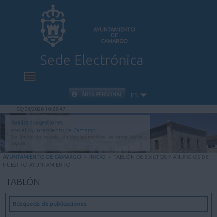
AYUNTAMIENTO
DE
CAMARGO
Sede Electrónica
INICIO
ÁREA PERSONAL
ES
09/08/2026 10:23:48
INFORMACIÓN PÚBLICA
Realiza tus gestiones
con el Ayuntamiento de Camargo
Sin limitación horaria, sin desplazamientos, de forma rápida y
CARPETA CIUDADANA
segura.
AYUNTAMIENTO DE CAMARGO
>
INICIO
>
TABLÓN DE EDICTOS Y ANUNCIOS DE
NUESTRO AYUNTAMIENTO
VALIDACIÓN DE DOCUMENTOS
TABLÓN
AYUDA
Búsqueda de publicaciones