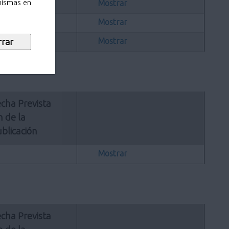
Mostrar
 mismas en
Mostrar
Mostrar
cha Prevista 
n de la 
blicación
Mostrar
cha Prevista 