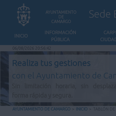
Sede 
AYUNTAMIENTO
DE
CAMARGO
INFORMACIÓN
CARP
INICIO
PÚBLICA
CIUDA
06/08/2026 20:56:43
Realiza tus gestiones
con el Ayuntamiento de C
Sin limitación horaria, sin desplaz
forma rápida y segura.
AYUNTAMIENTO DE CAMARGO
>
INICIO
>
TABLÓN DE