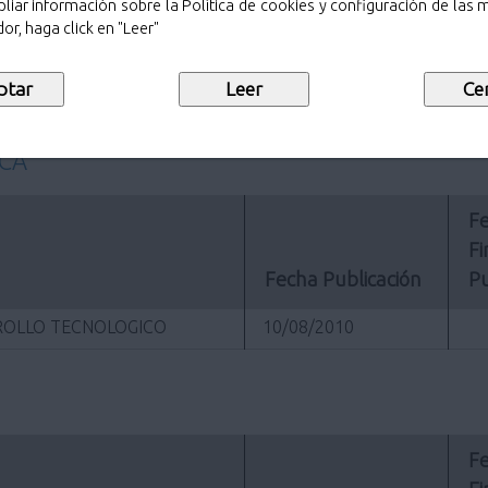
22/09/2010
liar información sobre la Política de cookies y configuración de las
or, haga click en "Leer"
22/09/2010
01/09/2010
ICA
Fe
Fi
Fecha Publicación
Pu
RROLLO TECNOLOGICO
10/08/2010
Fe