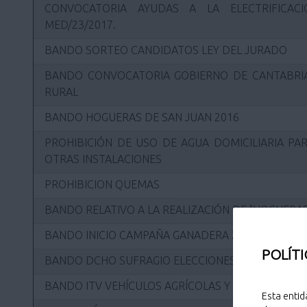
CONVOCATORIA AYUDAS A LA ELECTRIFICAC
MED/23/2017.
BANDO SORTEO CANDIDATOS LEY DEL JURADO
BANDO CONVOCATORIA GOBIERNO DE CANTABRIA
RURAL
BANDO HOGUERAS DE SAN JUAN 2016
PROHIBICIÓN DE USO DE AGUA DOMICILIARIA PAR
OTRAS INSTALACIONES
PROHIBICION QUEMAS
BANDO RELATIVO A LA REALIZACIÓN DE "HOGUERAS
BANDO INICIO CAMPAÑA GANADERA 2011
POLÍTI
BANDO DCHO SUFRAGIO ELECCIONES MUNICIPALES
BANDO ITV VEHÍCULOS AGRÍCOLAS Y CICLOMOTOR
Esta entid