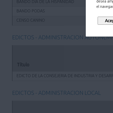
BANDO DÍA DE LA HISPANIDAD
desea amp
el navegad
BANDO PODAS
CENSO CANINO
EDICTOS - ADMINISTRACION AUTON¢M
Título
EDICTO DE LA CONSEJERIA DE INDUSTRIA Y DESA
EDICTOS - ADMINISTRACION LOCAL