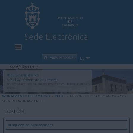
AYUNTAMIENTO
DE
CAMARGO
Sede Electrónica
INICIO
ÁREA PERSONAL
ES
06/08/2026 11:44:22
INFORMACIÓN PÚBLICA
Realiza tus gestiones
con el Ayuntamiento de Camargo
Sin limitación horaria, sin desplazamientos, de forma rápida y
CARPETA CIUDADANA
segura.
AYUNTAMIENTO DE CAMARGO
>
INICIO
>
TABLÓN DE EDICTOS Y ANUNCIOS DE
NUESTRO AYUNTAMIENTO
VALIDACIÓN DE DOCUMENTOS
TABLÓN
AYUDA
Búsqueda de publicaciones