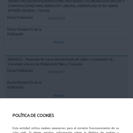
ORDEN HAC/03/2018 SUBVENCIONES PROGRAMA COLABORACIÓN EMCAN Y
CORPORACIONES PARA INSERCIÓN LABORAL DESEMPLEADOS EN OBRAS
INTERÉS GENERAL Y SOCIAL
03/07/2018
Mostrar
ANUNCIO - Propuesta de nueva denominación de calles y numeración de
inmuebles sitos en los Polígonos de Raos y Trascueto.
09/08/2017
Mostrar
POLÍTICA DE COOKIES
EDICTOS - OTROS
Esta entidad utiliza cookies necesarias para el correcto funcionamiento de su
sitio web. Si desea ampliar información sobre la Política de cookies y