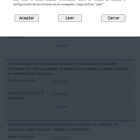
TRAMITACION DE EXPEDIENTE DE MATRICULACION DE FINCA CONFORME
configuración de las mismas en el navegador, haga click en "Leer"
AL ARTICULO 203 DE LEY HIPOTECARIA A INSTANCIA DE DON FERNANDO
MARTIN ALVAREZ Y DON JAIME MARTIN ALVAREZ
05/08/2026
07/09/2026
Mostrar
nuncio de Cobranza relativo a los recibos del Impuesto sobre Actividades
Económicas de 2026 cuya gestión recaudatoria corresponde a la Agencia Estatal
de Administración Tributaria
07/07/2026
31/08/2026
Mostrar
EXPEDIENTE REDENOMINACIÓN BOLERA CUBIERTA "EL PARQUE" DE
MALIAÑO COMO BOLERA "GERARDO CASTANEDO"
12/02/2025