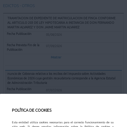
EDICTOS - OTROS
TRAMITACION DE EXPEDIENTE DE MATRICULACION DE FINCA CONFORME
AL ARTICULO 203 DE LEY HIPOTECARIA A INSTANCIA DE DON FERNANDO
MARTIN ALVAREZ Y DON JAIME MARTIN ALVAREZ
05/08/2026
07/09/2026
Mostrar
nuncio de Cobranza relativo a los recibos del Impuesto sobre Actividades
Económicas de 2026 cuya gestión recaudatoria corresponde a la Agencia Estatal
de Administración Tributaria
07/07/2026
31/08/2026
POLÍTICA DE COOKIES
Mostrar
Esta entidad utiliza cookies necesarias para el correcto funcionamiento de su
sitio web. Si desea ampliar información sobre la Política de cookies y