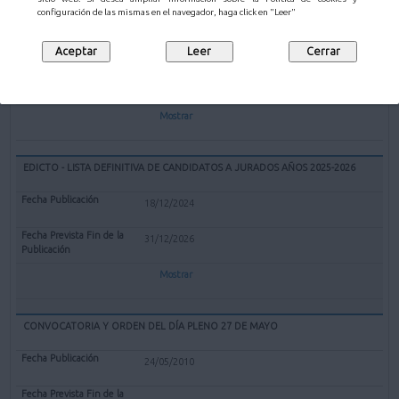
EXPEDIENTE REDENOMINACIÓN BOLERA CUBIERTA "EL PARQUE" DE
configuración de las mismas en el navegador, haga click en "Leer"
MALIAÑO COMO BOLERA "GERARDO CASTANEDO"
12/02/2025
Mostrar
EDICTO - LISTA DEFINITIVA DE CANDIDATOS A JURADOS AÑOS 2025-2026
18/12/2024
31/12/2026
Mostrar
CONVOCATORIA Y ORDEN DEL DÍA PLENO 27 DE MAYO
24/05/2010