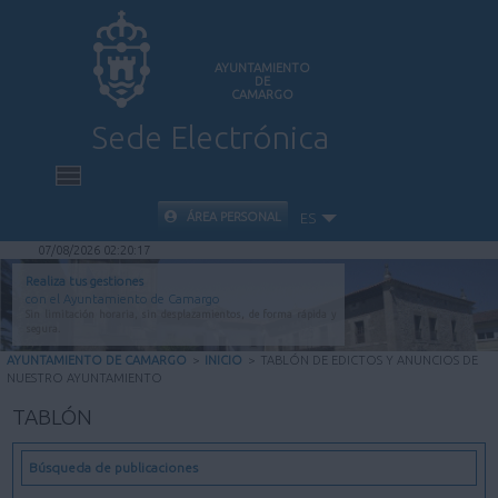
AYUNTAMIENTO
DE
CAMARGO
Sede Electrónica
INICIO
ÁREA PERSONAL
ES
07/08/2026 02:20:18
INFORMACIÓN PÚBLICA
Realiza tus gestiones
con el Ayuntamiento de Camargo
Sin limitación horaria, sin desplazamientos, de forma rápida y
CARPETA CIUDADANA
segura.
AYUNTAMIENTO DE CAMARGO
>
INICIO
>
TABLÓN DE EDICTOS Y ANUNCIOS DE
NUESTRO AYUNTAMIENTO
VALIDACIÓN DE DOCUMENTOS
TABLÓN
AYUDA
Búsqueda de publicaciones