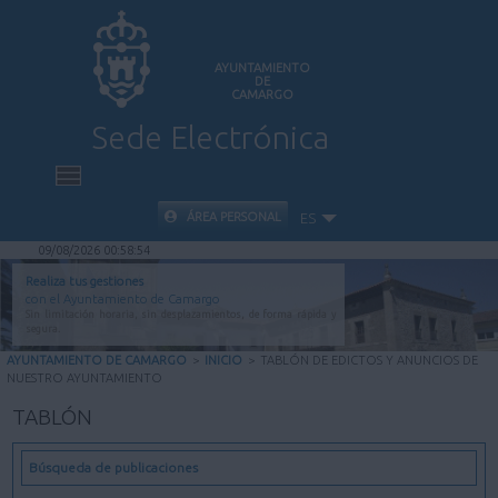
AYUNTAMIENTO
DE
CAMARGO
Sede Electrónica
INICIO
ÁREA PERSONAL
ES
09/08/2026 00:58:55
INFORMACIÓN PÚBLICA
Realiza tus gestiones
con el Ayuntamiento de Camargo
Sin limitación horaria, sin desplazamientos, de forma rápida y
CARPETA CIUDADANA
segura.
AYUNTAMIENTO DE CAMARGO
>
INICIO
>
TABLÓN DE EDICTOS Y ANUNCIOS DE
NUESTRO AYUNTAMIENTO
VALIDACIÓN DE DOCUMENTOS
TABLÓN
AYUDA
Búsqueda de publicaciones