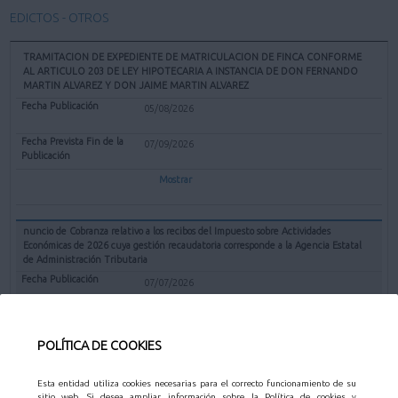
EDICTOS - OTROS
TRAMITACION DE EXPEDIENTE DE MATRICULACION DE FINCA CONFORME
AL ARTICULO 203 DE LEY HIPOTECARIA A INSTANCIA DE DON FERNANDO
MARTIN ALVAREZ Y DON JAIME MARTIN ALVAREZ
05/08/2026
07/09/2026
Mostrar
nuncio de Cobranza relativo a los recibos del Impuesto sobre Actividades
Económicas de 2026 cuya gestión recaudatoria corresponde a la Agencia Estatal
de Administración Tributaria
07/07/2026
31/08/2026
POLÍTICA DE COOKIES
Mostrar
Esta entidad utiliza cookies necesarias para el correcto funcionamiento de su
sitio web. Si desea ampliar información sobre la Política de cookies y