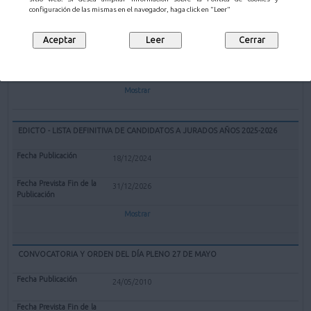
EXPEDIENTE REDENOMINACIÓN BOLERA CUBIERTA "EL PARQUE" DE
configuración de las mismas en el navegador, haga click en "Leer"
MALIAÑO COMO BOLERA "GERARDO CASTANEDO"
12/02/2025
Mostrar
EDICTO - LISTA DEFINITIVA DE CANDIDATOS A JURADOS AÑOS 2025-2026
18/12/2024
31/12/2026
Mostrar
CONVOCATORIA Y ORDEN DEL DÍA PLENO 27 DE MAYO
24/05/2010