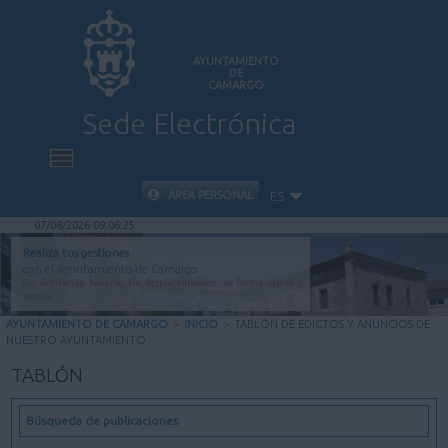
AYUNTAMIENTO
DE
CAMARGO
Sede Electrónica
INICIO
ÁREA PERSONAL
ES
07/08/2026 09:06:26
INFORMACIÓN PÚBLICA
Realiza tus gestiones
con el Ayuntamiento de Camargo
Sin limitación horaria, sin desplazamientos, de forma rápida y
CARPETA CIUDADANA
segura.
AYUNTAMIENTO DE CAMARGO
>
INICIO
>
TABLÓN DE EDICTOS Y ANUNCIOS DE
NUESTRO AYUNTAMIENTO
VALIDACIÓN DE DOCUMENTOS
TABLÓN
AYUDA
Búsqueda de publicaciones