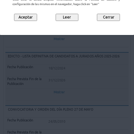
EXPEDIENTE REDENOMINACIÓN BOLERA CUBIERTA "EL PARQUE" DE
configuración de las mismas en el navegador, haga click en "Leer"
MALIAÑO COMO BOLERA "GERARDO CASTANEDO"
12/02/2025
Mostrar
EDICTO - LISTA DEFINITIVA DE CANDIDATOS A JURADOS AÑOS 2025-2026
18/12/2024
31/12/2026
Mostrar
CONVOCATORIA Y ORDEN DEL DÍA PLENO 27 DE MAYO
24/05/2010