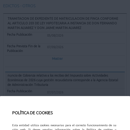
EDICTOS - OTROS
TRAMITACION DE EXPEDIENTE DE MATRICULACION DE FINCA CONFORME
AL ARTICULO 203 DE LEY HIPOTECARIA A INSTANCIA DE DON FERNANDO
MARTIN ALVAREZ Y DON JAIME MARTIN ALVAREZ
05/08/2026
07/09/2026
Mostrar
nuncio de Cobranza relativo a los recibos del Impuesto sobre Actividades
Económicas de 2026 cuya gestión recaudatoria corresponde a la Agencia Estatal
de Administración Tributaria
07/07/2026
31/08/2026
POLÍTICA DE COOKIES
Mostrar
Esta entidad utiliza cookies necesarias para el correcto funcionamiento de su
sitio web. Si desea ampliar información sobre la Política de cookies y