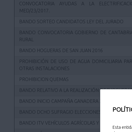
CONVOCATORIA AYUDAS A LA ELECTRIFICAC
MED/23/2017.
BANDO SORTEO CANDIDATOS LEY DEL JURADO
BANDO CONVOCATORIA GOBIERNO DE CANTABRIA
RURAL
BANDO HOGUERAS DE SAN JUAN 2016
PROHIBICIÓN DE USO DE AGUA DOMICILIARIA PAR
OTRAS INSTALACIONES
PROHIBICION QUEMAS
BANDO RELATIVO A LA REALIZACIÓN DE "HOGUERAS
BANDO INICIO CAMPAÑA GANADERA 2011
POLÍTI
BANDO DCHO SUFRAGIO ELECCIONES MUNICIPALES
BANDO ITV VEHÍCULOS AGRÍCOLAS Y CICLOMOTOR
Esta entid