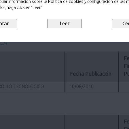
22/09/2010
liar información sobre la Política de cookies y configuración de las
or, haga click en "Leer"
22/09/2010
01/09/2010
ICA
Fe
Fi
Fecha Publicación
Pu
RROLLO TECNOLOGICO
10/08/2010
Fe