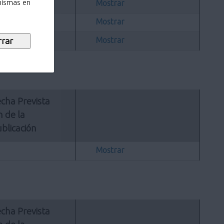
Mostrar
 mismas en
Mostrar
Mostrar
cha Prevista 
n de la 
blicación
Mostrar
cha Prevista 