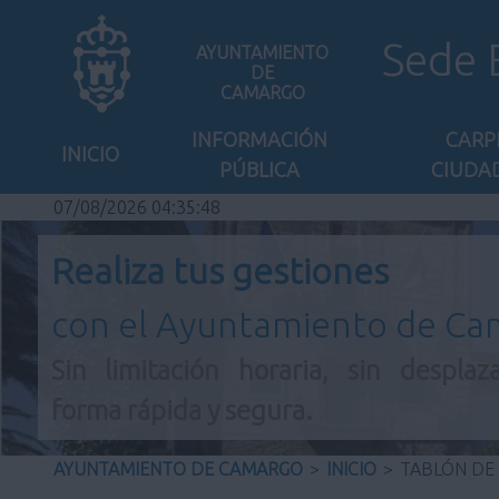
Sede 
AYUNTAMIENTO
DE
CAMARGO
INFORMACIÓN
CARP
INICIO
PÚBLICA
CIUDA
07/08/2026 04:35:49
Realiza tus gestiones
con el Ayuntamiento de C
Sin limitación horaria, sin desplaz
forma rápida y segura.
AYUNTAMIENTO DE CAMARGO
>
INICIO
>
TABLÓN DE