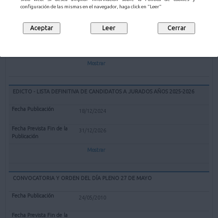
EXPEDIENTE REDENOMINACIÓN BOLERA CUBIERTA "EL PARQUE" DE
configuración de las mismas en el navegador, haga click en "Leer"
MALIAÑO COMO BOLERA "GERARDO CASTANEDO"
12/02/2025
Mostrar
EDICTO - LISTA DEFINITIVA DE CANDIDATOS A JURADOS AÑOS 2025-2026
18/12/2024
31/12/2026
Mostrar
CONVOCATORIA Y ORDEN DEL DÍA PLENO 27 DE MAYO
24/05/2010