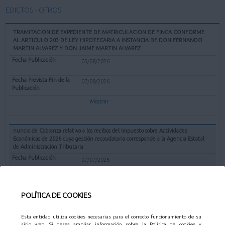
EDICTOS - OTROS
TRAMITACION DE EXPEDIENTE DE MATRICULACION DE FINCA CONFORME
AL ARTICULO 203 DE LEY HIPOTECARIA A INSTANCIA DE DON FERNANDO
MARTIN ALVAREZ Y DON JAIME MARTIN ALVAREZ
05/08/2026
07/09/2026
Mostrar
nuncio de Cobranza relativo a los recibos del Impuesto sobre Actividades
Económicas de 2026 cuya gestión recaudatoria corresponde a la Agencia Estatal
de Administración Tributaria
07/07/2026
31/08/2026
POLÍTICA DE COOKIES
Mostrar
Esta entidad utiliza cookies necesarias para el correcto funcionamiento de su
sitio web. Si desea ampliar información sobre la Política de cookies y