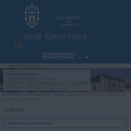
AYUNTAMIENTO
DE
CAMARGO
Sede Electrónica
INICIO
ÁREA PERSONAL
ES
08/08/2026 02:28:07
INFORMACIÓN PÚBLICA
Realiza tus gestiones
con el Ayuntamiento de Camargo
Sin limitación horaria, sin desplazamientos, de forma rápida y
CARPETA CIUDADANA
segura.
AYUNTAMIENTO DE CAMARGO
>
INICIO
>
TABLÓN DE EDICTOS Y ANUNCIOS DE
NUESTRO AYUNTAMIENTO
VALIDACIÓN DE DOCUMENTOS
TABLÓN
AYUDA
Búsqueda de publicaciones