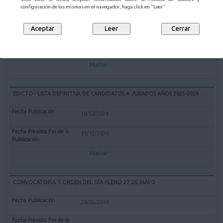
EXPEDIENTE REDENOMINACIÓN BOLERA CUBIERTA "EL PARQUE" DE
configuración de las mismas en el navegador, haga click en "Leer"
MALIAÑO COMO BOLERA "GERARDO CASTANEDO"
12/02/2025
Mostrar
EDICTO - LISTA DEFINITIVA DE CANDIDATOS A JURADOS AÑOS 2025-2026
18/12/2024
31/12/2026
Mostrar
CONVOCATORIA Y ORDEN DEL DÍA PLENO 27 DE MAYO
24/05/2010