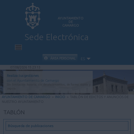
AYUNTAMIENTO
DE
CAMARGO
Sede Electrónica
INICIO
ÁREA PERSONAL
ES
07/08/2026 15:23:14
INFORMACIÓN PÚBLICA
Realiza tus gestiones
con el Ayuntamiento de Camargo
Sin limitación horaria, sin desplazamientos, de forma rápida y
CARPETA CIUDADANA
segura.
AYUNTAMIENTO DE CAMARGO
>
INICIO
>
TABLÓN DE EDICTOS Y ANUNCIOS DE
NUESTRO AYUNTAMIENTO
VALIDACIÓN DE DOCUMENTOS
TABLÓN
AYUDA
Búsqueda de publicaciones