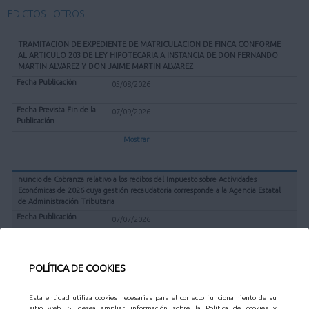
EDICTOS - OTROS
TRAMITACION DE EXPEDIENTE DE MATRICULACION DE FINCA CONFORME
AL ARTICULO 203 DE LEY HIPOTECARIA A INSTANCIA DE DON FERNANDO
MARTIN ALVAREZ Y DON JAIME MARTIN ALVAREZ
05/08/2026
07/09/2026
Mostrar
nuncio de Cobranza relativo a los recibos del Impuesto sobre Actividades
Económicas de 2026 cuya gestión recaudatoria corresponde a la Agencia Estatal
de Administración Tributaria
07/07/2026
31/08/2026
POLÍTICA DE COOKIES
Mostrar
Esta entidad utiliza cookies necesarias para el correcto funcionamiento de su
sitio web. Si desea ampliar información sobre la Política de cookies y