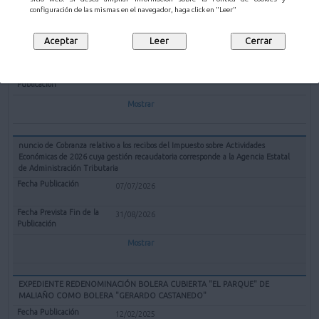
TRAMITACION DE EXPEDIENTE DE MATRICULACION DE FINCA CONFORME
configuración de las mismas en el navegador, haga click en "Leer"
AL ARTICULO 203 DE LEY HIPOTECARIA A INSTANCIA DE DON FERNANDO
MARTIN ALVAREZ Y DON JAIME MARTIN ALVAREZ
05/08/2026
07/09/2026
Mostrar
nuncio de Cobranza relativo a los recibos del Impuesto sobre Actividades
Económicas de 2026 cuya gestión recaudatoria corresponde a la Agencia Estatal
de Administración Tributaria
07/07/2026
31/08/2026
Mostrar
EXPEDIENTE REDENOMINACIÓN BOLERA CUBIERTA "EL PARQUE" DE
MALIAÑO COMO BOLERA "GERARDO CASTANEDO"
12/02/2025