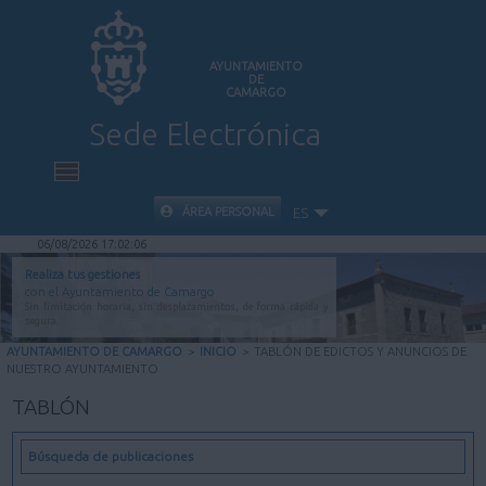
AYUNTAMIENTO
DE
CAMARGO
Sede Electrónica
INICIO
ÁREA PERSONAL
ES
06/08/2026 17:02:07
INFORMACIÓN PÚBLICA
Realiza tus gestiones
con el Ayuntamiento de Camargo
Sin limitación horaria, sin desplazamientos, de forma rápida y
CARPETA CIUDADANA
segura.
AYUNTAMIENTO DE CAMARGO
>
INICIO
>
TABLÓN DE EDICTOS Y ANUNCIOS DE
NUESTRO AYUNTAMIENTO
VALIDACIÓN DE DOCUMENTOS
TABLÓN
AYUDA
Búsqueda de publicaciones