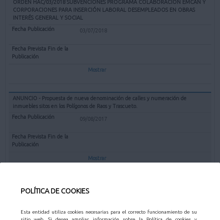
ORDEN HAC/03/2018 SUBVENCIONES PROGRAMA COLABORACIÓN EMCAN Y
CORPORACIONES PARA INSERCIÓN LABORAL DESEMPLEADOS EN OBRAS
INTERÉS GENERAL Y SOCIAL
03/07/2018
Mostrar
ANUNCIO - Propuesta de nueva denominación de calles y numeración de
inmuebles sitos en los Polígonos de Raos y Trascueto.
09/08/2017
Mostrar
POLÍTICA DE COOKIES
EDICTOS - OTROS
Esta entidad utiliza cookies necesarias para el correcto funcionamiento de su
sitio web. Si desea ampliar información sobre la Política de cookies y