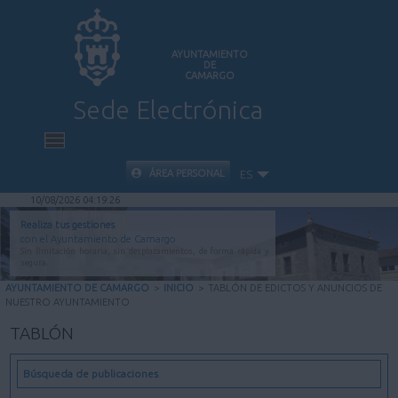
AYUNTAMIENTO
DE
CAMARGO
Sede Electrónica
INICIO
ÁREA PERSONAL
ES
10/08/2026 04:19:27
INFORMACIÓN PÚBLICA
Realiza tus gestiones
con el Ayuntamiento de Camargo
Sin limitación horaria, sin desplazamientos, de forma rápida y
CARPETA CIUDADANA
segura.
AYUNTAMIENTO DE CAMARGO
>
INICIO
>
TABLÓN DE EDICTOS Y ANUNCIOS DE
NUESTRO AYUNTAMIENTO
VALIDACIÓN DE DOCUMENTOS
TABLÓN
AYUDA
Búsqueda de publicaciones