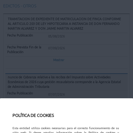
EDICTOS - OTROS
TRAMITACION DE EXPEDIENTE DE MATRICULACION DE FINCA CONFORME
AL ARTICULO 203 DE LEY HIPOTECARIA A INSTANCIA DE DON FERNANDO
MARTIN ALVAREZ Y DON JAIME MARTIN ALVAREZ
05/08/2026
07/09/2026
Mostrar
nuncio de Cobranza relativo a los recibos del Impuesto sobre Actividades
Económicas de 2026 cuya gestión recaudatoria corresponde a la Agencia Estatal
de Administración Tributaria
07/07/2026
31/08/2026
POLÍTICA DE COOKIES
Mostrar
Esta entidad utiliza cookies necesarias para el correcto funcionamiento de su
sitio web. Si desea ampliar información sobre la Política de cookies y