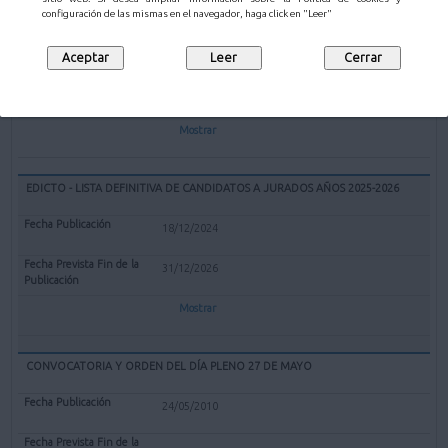
EXPEDIENTE REDENOMINACIÓN BOLERA CUBIERTA "EL PARQUE" DE
configuración de las mismas en el navegador, haga click en "Leer"
MALIAÑO COMO BOLERA "GERARDO CASTANEDO"
12/02/2025
Mostrar
EDICTO - LISTA DEFINITIVA DE CANDIDATOS A JURADOS AÑOS 2025-2026
18/12/2024
31/12/2026
Mostrar
CONVOCATORIA Y ORDEN DEL DÍA PLENO 27 DE MAYO
24/05/2010