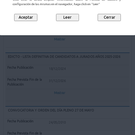
EXPEDIENTE REDENOMINACIÓN BOLERA CUBIERTA "EL PARQUE" DE
configuración de las mismas en el navegador, haga click en "Leer"
MALIAÑO COMO BOLERA "GERARDO CASTANEDO"
12/02/2025
Mostrar
EDICTO - LISTA DEFINITIVA DE CANDIDATOS A JURADOS AÑOS 2025-2026
18/12/2024
31/12/2026
Mostrar
CONVOCATORIA Y ORDEN DEL DÍA PLENO 27 DE MAYO
24/05/2010