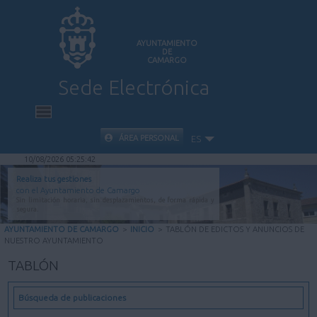
AYUNTAMIENTO
DE
CAMARGO
Sede Electrónica
INICIO
ÁREA PERSONAL
ES
10/08/2026 05:25:43
INFORMACIÓN PÚBLICA
Realiza tus gestiones
con el Ayuntamiento de Camargo
Sin limitación horaria, sin desplazamientos, de forma rápida y
CARPETA CIUDADANA
segura.
AYUNTAMIENTO DE CAMARGO
>
INICIO
>
TABLÓN DE EDICTOS Y ANUNCIOS DE
NUESTRO AYUNTAMIENTO
VALIDACIÓN DE DOCUMENTOS
TABLÓN
AYUDA
Búsqueda de publicaciones