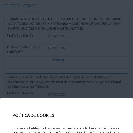
EDICTOS - OTROS
TRAMITACION DE EXPEDIENTE DE MATRICULACION DE FINCA CONFORME
AL ARTICULO 203 DE LEY HIPOTECARIA A INSTANCIA DE DON FERNANDO
MARTIN ALVAREZ Y DON JAIME MARTIN ALVAREZ
05/08/2026
07/09/2026
Mostrar
nuncio de Cobranza relativo a los recibos del Impuesto sobre Actividades
Económicas de 2026 cuya gestión recaudatoria corresponde a la Agencia Estatal
de Administración Tributaria
07/07/2026
31/08/2026
POLÍTICA DE COOKIES
Mostrar
Esta entidad utiliza cookies necesarias para el correcto funcionamiento de su
sitio web. Si desea ampliar información sobre la Política de cookies y