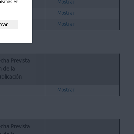
Mostrar
 mismas en
Mostrar
Mostrar
cha Prevista 
n de la 
blicación
Mostrar
cha Prevista 