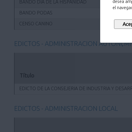
BANDO DÍA DE LA HISPANIDAD
desea amp
el navegad
BANDO PODAS
CENSO CANINO
EDICTOS - ADMINISTRACION AUTON¢M
Título
EDICTO DE LA CONSEJERIA DE INDUSTRIA Y DESA
EDICTOS - ADMINISTRACION LOCAL