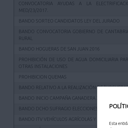
CONVOCATORIA AYUDAS A LA ELECTRIFICAC
MED/23/2017.
BANDO SORTEO CANDIDATOS LEY DEL JURADO
BANDO CONVOCATORIA GOBIERNO DE CANTABRIA
RURAL
BANDO HOGUERAS DE SAN JUAN 2016
PROHIBICIÓN DE USO DE AGUA DOMICILIARIA PAR
OTRAS INSTALACIONES
PROHIBICION QUEMAS
BANDO RELATIVO A LA REALIZACIÓN DE "HOGUERAS
BANDO INICIO CAMPAÑA GANADERA 2011
POLÍTI
BANDO DCHO SUFRAGIO ELECCIONES MUNICIPALES
BANDO ITV VEHÍCULOS AGRÍCOLAS Y CICLOMOTOR
Esta entid