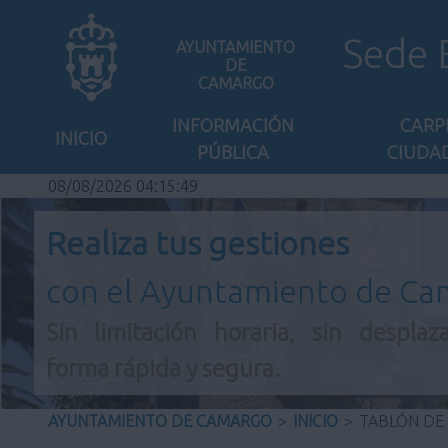
Sede 
AYUNTAMIENTO
DE
CAMARGO
INFORMACIÓN
CARP
INICIO
PÚBLICA
CIUDA
08/08/2026 04:15:50
Realiza tus gestiones
con el Ayuntamiento de C
Sin limitación horaria, sin desplaz
forma rápida y segura.
AYUNTAMIENTO DE CAMARGO
>
INICIO
>
TABLÓN DE