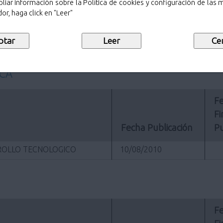
22/09/2010
liar información sobre la Política de cookies y configuración de las
or, haga click en "Leer"
22/09/2010
01/09/2010
ICA
Fe
Fi
Fecha Publicación
Pu
RROLLO TECNOLOGICO
10/08/2010
Fe